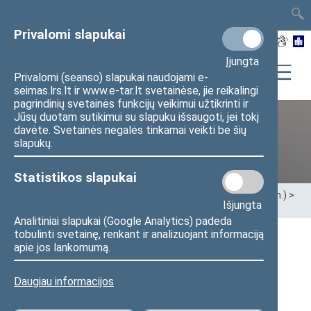
TAIS
TAR
LT
I
EN
Privalomi slapukai
Įjungta
Privalomi (seanso) slapukai naudojami e-
seimas.lrs.lt ir www.e-tar.lt svetainėse, jie reikalingi
pagrindinių svetainės funkcijų veikimui užtikrinti ir
Jūsų duotam sutikimui su slapuku išsaugoti, jei tokį
davėte. Svetainės negalės tinkamai veikti be šių
Ankstesnės kadencijos
slapukų.
Statistikos slapukai
Pradžia
>
Ankstesnės kadencijos
>
XIII Seimas (2020–2024 m.)
>
Išjungta
Seimo nariai
>
Pranešimai žiniasklaidai
Analitiniai slapukai (Google Analytics) padeda
tobulinti svetainę, renkant ir analizuojant informaciją
Seimo narės Monikos Ošmianskienės
apie jos lankomumą.
pranešimas: Seimas svarstys PVM lengvatą
Daugiau informacijos
elektroninėms knygoms