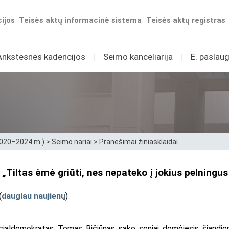
ijos
Teisės aktų informacinė sistema
Teisės aktų registras
Ankstesnės kadencijos
I
Seimo kanceliarija
I
E. paslaug
2020–2024 m.)
>
Seimo nariai
>
Pranešimai žiniasklaidai
 „Tiltas ėmė griūti, nes nepateko į jokius pelningus 
(
daugiau naujienų
)
ialdemokratas Tomas Bičiūnas sako seniai domėjęsis šiandien p