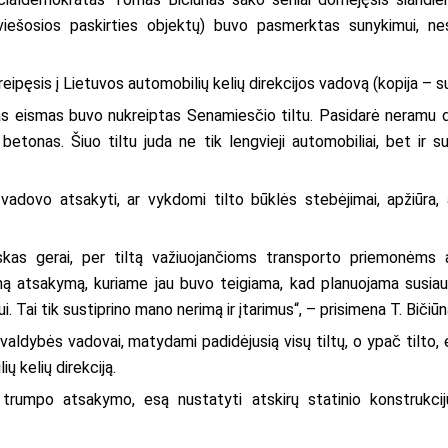
ų viešosios paskirties objektų) buvo pasmerktas sunykimui, n
reipęsis į Lietuvos automobilių kelių direkcijos vadovą (kopija – su
isas eismas buvo nukreiptas Senamiesčio tiltu. Pasidarė neramu d
betonas. Šiuo tiltu juda ne tik lengvieji automobiliai, bet ir s
vadovo atsakyti, ar vykdomi tilto būklės stebėjimai, apžiūra, a
kas gerai, per tiltą važiuojančioms transporto priemonėms 
ą atsakymą, kuriame jau buvo teigiama, kad planuojama susiauri
. Tai tik sustiprino mano nerimą ir įtarimus“, – prisimena T. Bičiūn
valdybės vadovai, matydami padidėjusią visų tiltų, o ypač tilto, 
ų kelių direkciją.
 trumpo atsakymo, esą nustatyti atskirų statinio konstrukci