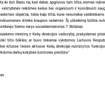
a iki šiol. Baisu tai, kad dabar, apgriuvus tam tiltui, eismas nukre
i valstybinės reikšmės kelius bei organizuoti ir koordinuoti saug
skirties objektai, tokie kaip tiltai, kurie nesuteikia valdininkam
 bendruomenes ištinka kraupios nelaimės. Šį užkeikimą būtina nutra
 įsitikinęs Seimo narys socialdemokratas T. Bičiūnas.
sisiekimo ministrą ir Kelių direkcijos vadovybę, prašydamas pris
adų dėl tilto būklės; ar buvo tinkamai vykdomos Lietuvos Respub
i kituose teisės aktuose Kelių direkcijai nustatytos funkcijos; 
ykdoma darbų kokybės kontrolės priežiūra.“
tas