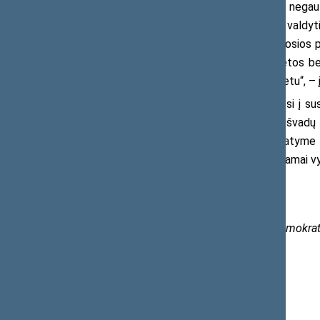
„Galutinių išvadų apie tilto būklę negaut
automobilių kelių direkcijos pareiga – valdyt
metų stebime tendenciją, kad tie viešosios pa
prioritetu ir nyksta apleisti tol, kol vietos
absoliučiu nacionalinės valdžios prioritetu“, –
Parlamentaras antradienį kreipėsi į su
atsakyti, kodėl iki šiol nėra galutinių išv
saugaus eismo automobilių keliais įstatyme be
priemonės buvo tinkamos; ar buvo tinkamai v
Daugiau:
Tomas Bičiūnas, Seimo narys, socialdemokra
El. p.
tomas.biciunas@lrs.lt
Mob. 8 659 60 102