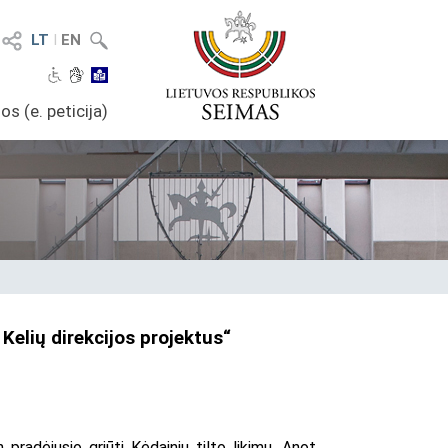
LT
I
EN
os (e. peticija)
Kelių direkcijos projektus“
radėjusio griūti Kėdainių tilto likimu. Anot