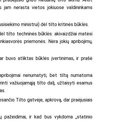
es jam nerasta vietos jokiuose valdininkams
sisiekimo ministrui) dėl tilto kritinės būklės.
ėl tilto techninės būklės: akivaizdžiai matėsi
unkiasvorės priemonės. Nėra jokių apribojimų,
r buvo atliktas būklės įvertinimas, ir prašė
apribojimai nenumatyti, bet tiltą numatoma
nti važiuojamąją tilto dalį, užtaisyti esamus
as.
esančio Tilto gatvėje, apkrovą, dar praėjusiais
jų pažeidimai, ir kad bus vykdoma „statinio