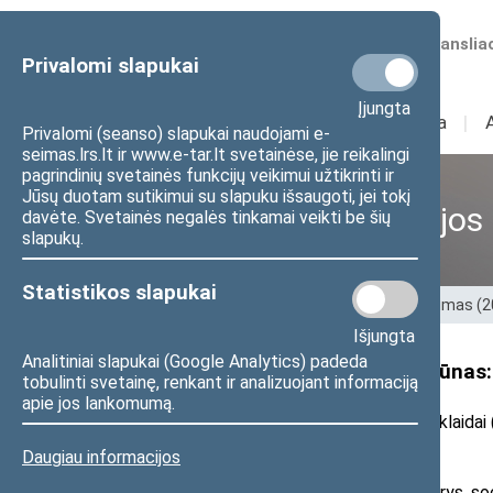
Numatomos transliac
Privalomi slapukai
Įjungta
Sudėtis
I
Veikla
I
Privalomi (seanso) slapukai naudojami e-
seimas.lrs.lt ir www.e-tar.lt svetainėse, jie reikalingi
pagrindinių svetainės funkcijų veikimui užtikrinti ir
Jūsų duotam sutikimui su slapuku išsaugoti, jei tokį
Ankstesnės kadencijos
davėte. Svetainės negalės tinkamai veikti be šių
slapukų.
Statistikos slapukai
Pradžia
>
Ankstesnės kadencijos
>
XIII Seimas (
Išjungta
Analitiniai slapukai (Google Analytics) padeda
Seimo narys iš Kėdainių T. Bičiūnas:
tobulinti svetainę, renkant ir analizuojant informaciją
apie jos lankomumą.
2023 m. sausio 31 d. pranešimas žiniasklaidai 
Daugiau informacijos
Kėdainiuose išrinktas Seimo narys soc