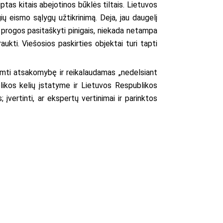
iptas kitais abejotinos būklės tiltais. Lietuvos
ių eismo sąlygų užtikrinimą. Deja, jau daugelį
s progos pasitaškyti pinigais, niekada netampa
ukti. Viešosios paskirties objektai turi tapti
iimti atsakomybę ir reikalaudamas „nedelsiant
likos kelių įstatyme ir Lietuvos Respublikos
įvertinti, ar ekspertų vertinimai ir parinktos