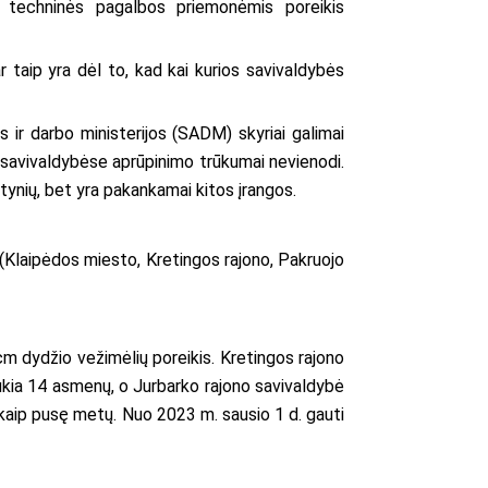
mo techninės pagalbos priemonėmis poreikis
 taip yra dėl to, kad kai kurios savivaldybės
 ir darbo ministerijos (SADM) skyriai galimai
r savivaldybėse aprūpinimo trūkumai nevienodi.
štynių, bet yra pakankamai kitos įrangos.
aipėdos miesto, Kretingos rajono, Pakruojo
m dydžio vežimėlių poreikis. Kretingos rajono
aukia 14 asmenų, o Jurbarko rajono savivaldybė
 kaip pusę metų. Nuo 2023 m. sausio 1 d. gauti