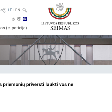
LT
I
EN
os (e. peticija)
priemonių priversti laukti vos ne