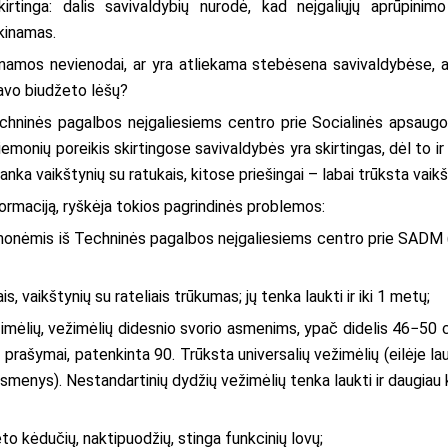
kirtinga: dalis savivaldybių nurodė, kad neįgaliųjų aprūpini
kinamas.
inamos nevienodai, ar yra atliekama stebėsena savivaldybėse, ar
savo biudžeto lėšų?
echninės pagalbos neįgaliesiems centro prie Socialinės apsaugos
emonių poreikis skirtingose savivaldybės yra skirtingas, dėl to i
anka vaikštynių su ratukais, kitose priešingai – labai trūksta vaik
ormaciją, ryškėja tokios pagrindinės problemos:
mis iš Techninės pagalbos neįgaliesiems centro prie SADM (Kl
 vaikštynių su rateliais trūkumas; jų tenka laukti ir iki 1 metų;
mėlių, vežimėlių didesnio svorio asmenims, ypač didelis 46−50 c
prašymai, patenkinta 90. Trūksta universalių vežimėlių (eilėje l
smenys). Nestandartinių dydžių vežimėlių tenka laukti ir daugiau
o kėdučių, naktipuodžių, stinga funkcinių lovų;