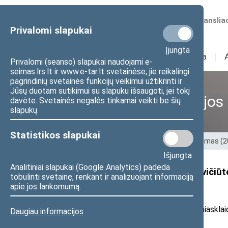
Numatomos transliac
Privalomi slapukai
Įjungta
Sudėtis
I
Veikla
I
Privalomi (seanso) slapukai naudojami e-
seimas.lrs.lt ir www.e-tar.lt svetainėse, jie reikalingi
pagrindinių svetainės funkcijų veikimui užtikrinti ir
Jūsų duotam sutikimui su slapuku išsaugoti, jei tokį
Ankstesnės kadencijos
davėte. Svetainės negalės tinkamai veikti be šių
slapukų.
Statistikos slapukai
Pradžia
>
Ankstesnės kadencijos
>
XIII Seimas (
Išjungta
Analitiniai slapukai (Google Analytics) padeda
Seimo narės Rimantės Šalaševičiūtės
tobulinti svetainę, renkant ir analizuojant informaciją
metus?“
apie jos lankomumą.
2023 m. balandžio 18 d. pranešimas žiniasklaid
Daugiau informacijos