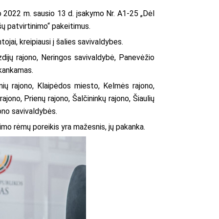
ro 2022 m. sausio 13 d. įsakymo Nr. A1-25 „Dėl
 patvirtinimo“ pakeitimus.
ai, kreipiausi į šalies savivaldybes.
zdijų rajono, Neringos savivaldybė, Panevėžio
akankamas.
nių rajono, Klaipėdos miesto, Kelmės rajono,
ono, Prienų rajono, Šalčininkų rajono, Šiaulių
jono savivaldybės.
ojimo rėmų poreikis yra mažesnis, jų pakanka.