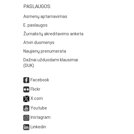
PASLAUGOS:
Asmenų aptarnavimas
E. paslaugos
Žurnalistų akreditavimo anketa
Atviri duomenys
Naujienų prenumerata
Dažnai užduodami klausimai
(DUK)
Facebook
Flickr
X.com
Youtube
Instagram
Linkedin