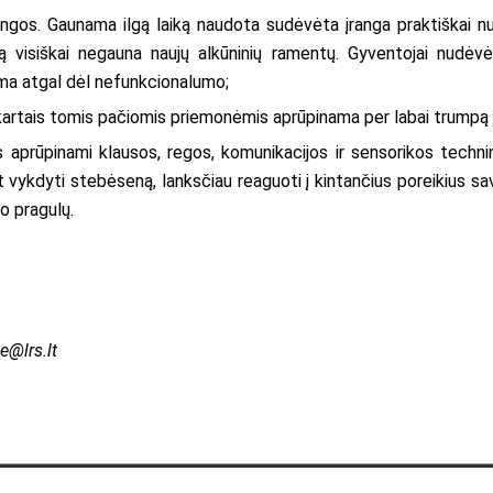
s. Gaunama ilgą laiką naudota sudėvėta įranga praktiškai nu
ką visiškai negauna naujų alkūninių ramentų. Gyventojai nudėvė
nama atgal dėl nefunkcionalumo;
tais tomis pačiomis priemonėmis aprūpinama per labai trumpą laiką
 aprūpinami klausos, regos, komunikacijos ir sensorikos techn
lat vykdyti stebėseną, lanksčiau reaguoti į kintančius poreikius sav
uo pragulų.
e@lrs.lt