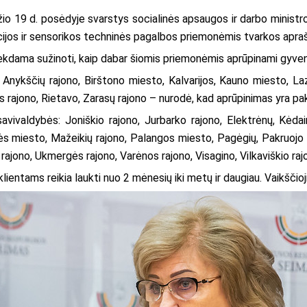
džio 19 d. posėdyje svarstys socialinės apsaugos ir darbo minist
jos ir sensorikos techninės pagalbos priemonėmis tvarkos aprašų
dama sužinoti, kaip dabar šiomis priemonėmis aprūpinami gyventoj
 Anykščių rajono, Birštono miesto, Kalvarijos, Kauno miesto, La
ės rajono, Rietavo, Zarasų rajono – nurodė, kad aprūpinimas yra p
ivaldybės: Joniškio rajono, Jurbarko rajono, Elektrėnų, Kėdai
ės miesto, Mažeikių rajono, Palangos miesto, Pagėgių, Pakruojo raj
ų rajono, Ukmergės rajono, Varėnos rajono, Visagino, Vilkaviškio ra
 klientams reikia laukti nuo 2 mėnesių iki metų ir daugiau. Vaikšči