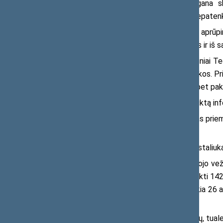
Neaišku, kodėl situacija yra gana s
patenkinamas, o didesnė dalis – kad nepaten
Kyla klausimas: ar savivaldybės aprūp
perka kompensacinės neįgaliųjų įrangos ir iš 
Daromos prielaidos, kad teritoriniai T
neformuoja tinkamos aprūpinimo politikos. Pri
Dalyje savivaldybių trūksta vežimėlių, bet pak
Apibendrinant savivaldybių pateiktą inf
− nepakankamas aprūpinimas priemonė
rajono savivaldybių);
− ypač didelis vaikštynių su staliukais,
− trūksta universalių neįgaliojo veži
savivaldybė nurodė, kad 2023 m. pateikti 142 
nurodė, kad vežimėlių nuo 2022 m. laukia 26 a
23 prašymai, patenkinti tik 9;
− trūksta čiužinių nuo pragulų, tualet