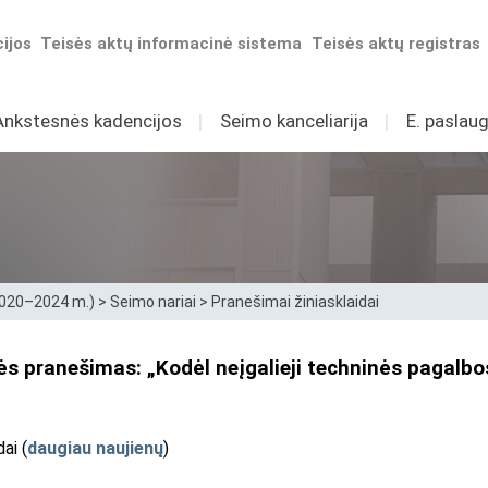
ijos
Teisės aktų informacinė sistema
Teisės aktų registras
Ankstesnės kadencijos
I
Seimo kanceliarija
I
E. paslaug
2020–2024 m.)
>
Seimo nariai
>
Pranešimai žiniasklaidai
 pranešimas: „Kodėl neįgalieji techninės pagalbos 
ai (
daugiau naujienų
)