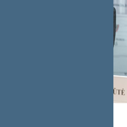
Seimo kanceliarijos nuotrauka