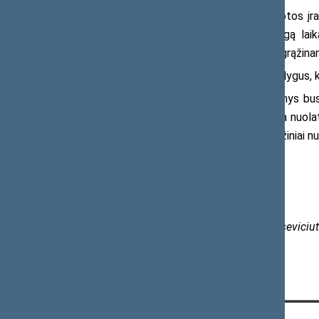
− gyventojai nenori naudotos įrango
Šalčininkų savivaldybė nurodė, kad ilgą lai
panaudotą įrangą, ji dažniausiai greitai grąži
− aprūpinimas yra labai netolygus, kar
Apibrėžiant tvarkas, kaip asmenys bus
įvertinti realią situaciją. Taip pat būtina nuo
įrangos kaip vaikštynės, vežimėliai, čiužiniai n
Daugiau informacijos:
Seimo narė Rimantė Šalaševičiūtė
Mob. 8 698 42 672, el. p.
rimante.salaseviciut