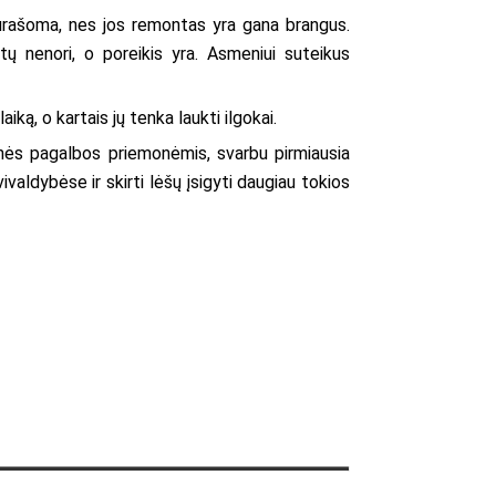
rašoma, nes jos remontas yra gana brangus.
tų nenori, o poreikis yra. Asmeniui suteikus
, o kartais jų tenka laukti ilgokai.
inės pagalbos priemonėmis, svarbu pirmiausia
ivaldybėse ir skirti lėšų įsigyti daugiau tokios