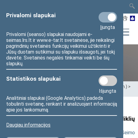
TAIS
TAR
LT
I
EN
Privalomi slapukai
Įjungta
Privalomi (seanso) slapukai naudojami e-
seimas.lrs.lt ir www.e-tar.lt svetainėse, jie reikalingi
pagrindinių svetainės funkcijų veikimui užtikrinti ir
Jūsų duotam sutikimui su slapuku išsaugoti, jei tokį
davėte. Svetainės negalės tinkamai veikti be šių
Ankstesnės kadencijos
slapukų.
Statistikos slapukai
Pradžia
>
Ankstesnės kadencijos
>
XIII Seimas (2020–2024 m.)
>
Išjungta
Seimo nariai
>
Pranešimai žiniasklaidai
Analitiniai slapukai (Google Analytics) padeda
tobulinti svetainę, renkant ir analizuojant informaciją
Seimo narys Vytautas Kernagis: elektroninių
apie jos lankomumą.
cigarečių skysčiuose nebeliks cukraus ir saldiklių
Daugiau informacijos
2023 m. gegužės 16 d. pranešimas žiniasklaidai (
Seimo