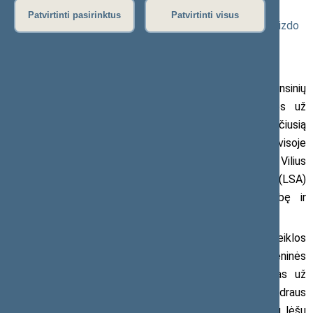
2023 m. gegužės 23 d. pranešimas žiniasklaidai (
Seimo
Patvirtinti pasirinktus
Patvirtinti visus
naujienos
●
Seimo nuotraukos
●
Seimo transliacijos ir vaizdo
įrašai
)
Atsižvelgiant į gautus šokiruojančius finansinių
ataskaitų duomenis iš Jonavos rajono savivaldybės už
tarybos nariui skiriamas išlaidas ir vertinant susiklosčiusią
situaciją su savivaldybės tarybos narių išmokomis visoje
savivaldoje, Seimo Antikorupcijos komisijos narys Vilius
Semeška ragina Lietuvos savivaldybių asociacijos (LSA)
prezidentą Mindaugą Sinkevičių prisiimti atsakomybę ir
nedelsiant atsistatydinti iš LSA prezidento pareigų.
Ydinga savivaldybių tarybų narių veiklos
reglamentavimo tvarka ir kontrolės stoka bei asmeninės
Jonavos rajono mero ataskaitos už gautas išmokas už
savivaldybės tarybos nario veiklą, suponuoja nuo neskaidraus
bei nesąžiningo, galimai neteisėto mokesčių mokėtojų lėšų