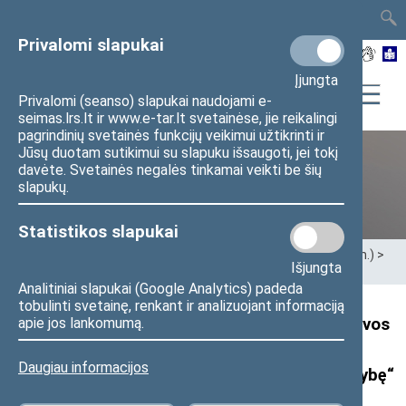
TAIS
TAR
LT
I
EN
Privalomi slapukai
Įjungta
Privalomi (seanso) slapukai naudojami e-
seimas.lrs.lt ir www.e-tar.lt svetainėse, jie reikalingi
pagrindinių svetainės funkcijų veikimui užtikrinti ir
Jūsų duotam sutikimui su slapuku išsaugoti, jei tokį
davėte. Svetainės negalės tinkamai veikti be šių
Ankstesnės kadencijos
slapukų.
Statistikos slapukai
Pradžia
>
Ankstesnės kadencijos
>
XIII Seimas (2020–2024 m.)
>
Išjungta
Seimo nariai
>
Pranešimai žiniasklaidai
Analitiniai slapukai (Google Analytics) padeda
tobulinti svetainę, renkant ir analizuojant informaciją
Seimo nario V. Semeškos pranešimas: „Lietuvos
apie jos lankomumą.
savivaldybių asociacijos prezidentas M.
Daugiau informacijos
Sinkevičius turi trauktis ir prisiimti atsakomybę“