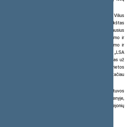
naudojimo iki galimo piktnaudžiavimo tarnybine padėtimi.
Kaip teigia Seimo Antikorupcijos komisijos narys Vilius
Semeška, atsižvelgiant į tai, kad M. Sinkevičius užima aukštas
LSA prezidento pareigas ir turi demonstruoti aukščiausius
skaidrumo standartus, po tokio jo ataskaitų paviešinimo ir
viešųjų finansų naudojimo, kito kelio kaip atsistatydinimo ir
asmeninės atsakomybės prisiėmimo tiesiog nėra. „LSA
prezidentas formuoja savivaldos politiką ir yra atsakingas už
jos reputaciją. Todėl, siekiant atstatyti pasitikėjimą vietos
politikais, neabejotinai turi žengti nors ir nemalonų, tačiau
būtiną žingsnį – atsistatydinti“, – sako Seimo narys.
LSA yra organizacija, vienijanti visas Lietuvos
savivaldybes, atstovaujanti ne tik šalyje, bet ir užsienyje,
todėl jos vadovo veikla ir reputacija negali kelti jokių abejonių
dėl sąžiningumo ir teisėtumo.