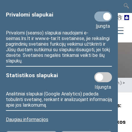
TAIS
TAR
LT
I
EN
Privalomi slapukai
Įjungta
Privalomi (seanso) slapukai naudojami e-
seimas.lrs.lt ir www.e-tar.lt svetainėse, jie reikalingi
pagrindinių svetainės funkcijų veikimui užtikrinti ir
Jūsų duotam sutikimui su slapuku išsaugoti, jei tokį
davėte. Svetainės negalės tinkamai veikti be šių
Ankstesnės kadencijos
slapukų.
Statistikos slapukai
Pradžia
>
Ankstesnės kadencijos
>
XIII Seimas (2020–2024 m.)
>
Išjungta
Seimo nariai
>
Pranešimai žiniasklaidai
Analitiniai slapukai (Google Analytics) padeda
tobulinti svetainę, renkant ir analizuojant informaciją
Seimo nario Audriaus Petrošiaus pranešimas:
apie jos lankomumą.
parlamentaras kreipėsi į Arvydą Vaitkų
Daugiau informacijos
prašydamas paaiškinti motyvus dėl poliklinikos
projekto stabdymo