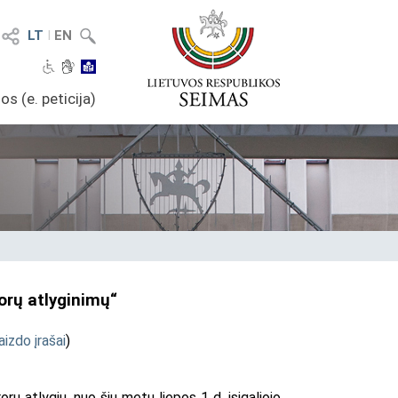
LT
I
EN
os (e. peticija)
orų atlyginimų“
aizdo įrašai
)
 atlygių, nuo šių metų liepos 1 d. įsigaliojo