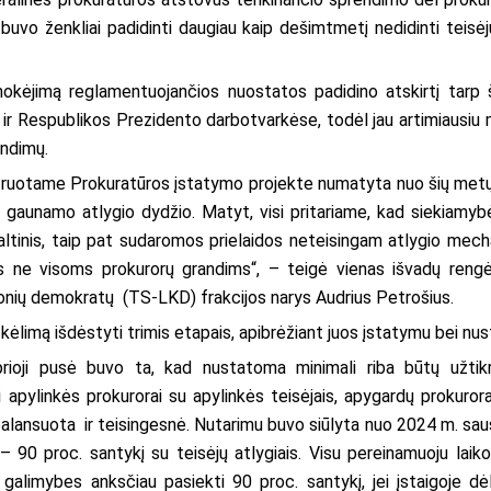
buvo ženkliai padidinti daugiau kaip dešimtmetį nedidinti teisėj
mokėjimą reglamentuojančios nuostatos padidino atskirtį tarp ši
o, ir Respublikos Prezidento darbotvarkėse, todėl jau artimiausiu 
endimų.
truotame Prokuratūros įstatymo projekte numatyta nuo šių metų s
ų gaunamo atlygio dydžio. Matyt, visi pritariame, kad siekiamyb
tinis, taip pat sudaromos prielaidos neteisingam atlygio mecha
mas ne visoms prokurorų grandims“, – teigė vienas išvadų ren
onių demokratų (TS-LKD) frakcijos narys Audrius Petrošius.
kėlimą išdėstyti trimis etapais, apibrėžiant juos įstatymu bei nu
prioji pusė buvo ta, kad nustatoma minimali riba būtų užtik
pylinkės prokurorai su apylinkės teisėjais, apygardų prokurora
alansuota ir teisingesnė. Nutarimu buvo siūlyta nuo 2024 m. saus
– 90 proc. santykį su teisėjų atlygiais. Visu pereinamuoju lai
galimybes anksčiau pasiekti 90 proc. santykį, jei įstaigoje d