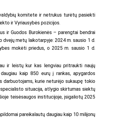
aldybių komitete ir netrukus turėtų pasiekti
kto ir Vyriausybės pozicijos.
aus ir Guodos Burokienės – parengtai bendrai
 o dvejų metų laikotarpyje: 2024 m. sausio 1 d.
imybes mokėti priedus, o 2025 m. sausio 1 d.
u ir leistų kur kas lengviau pritraukti naujų
ų daugiau kaip 850 eurų į rankas, apygardos
ms darbuotojams, kurie neturėjo sukaupę tokio
pecialisto situacija, atlygio skirtumas siektų
ioje teisėsaugos institucijoje, įsigaliotų 2025
apildomai pareikalautų daugiau kaip 10 milijonų