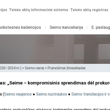
ijos
Teisės aktų informacinė sistema
Teisės aktų registras
Ankstesnės kadencijos
I
Seimo kanceliarija
I
E. paslaug
2020–2024 m.)
>
Seimo nariai
>
Pranešimai žiniasklaidai
as: „Seime – kompromisinis sprendimas dėl prokur
i (
Seimo naujienos
●
Seimo nuotraukos
●
Seimo transliacijos ir v
alinės prokuratūros atstovus tenkinančio sprendimo dėl prokurorų