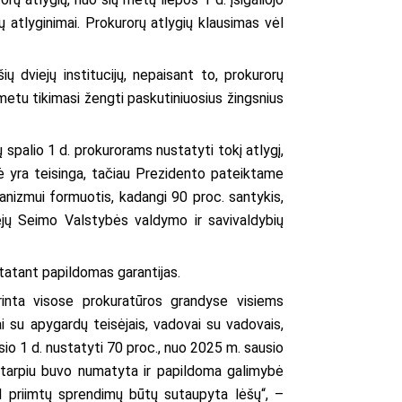
ų atlyginimai. Prokurorų atlygių klausimas vėl
ų dviejų institucijų, nepaisant to, prokurorų
metu tikimasi žengti paskutiniuosius žingsnius
palio 1 d. prokurorams nustatyti tokį atlygį,
ė yra teisinga, tačiau Prezidento pateiktame
nizmui formuotis, kadangi 90 proc. santykis,
gėjų Seimo Valstybės valdymo ir savivaldybių
statant papildomas garantijas.
rinta visose prokuratūros grandyse visiems
i su apygardų teisėjais, vadovai su vadovais,
io 1 d. nustatyti 70 proc., nuo 2025 m. sausio
kotarpiu buvo numatyta ir papildoma galimybė
ėl priimtų sprendimų būtų sutaupyta lėšų“, –