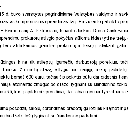
.
 15 d. buvo svarstytas pagrindiniame Valstybės valdymo ir saviv
 rastas kompromisinis sprendimas tarp Prezidento pateikto proje
 – Seimo narių A. Petrošiaus, Ričardo Juškos, Domo Griškeviči
o sprendimu prokurorų atlygio pokyčius siūloma išdėstyti ne trejų,
į tarp atitinkamos grandies prokurorų ir teisėjų, išlaikant gal
ūdingas ir ne tik atlieptų ilgamečių darbuotojų poreikius, tačia
ro, turinčio 25 metų stažą, atlygis nuo naujųjų metų padidėt
 siektų bemaž 600 eurų, tačiau šis pokytis būtų dar didesnis tie
naujai ateinantis žmogus be stažo, lyginant su šiandienine tokio s
iršti, kad papildomi sprendiniai, dar labiau gerinantys situaciją š
eimo posėdžių salėje, sprendimas pradėtų galioti jau kitąmet ir p
urų biudžeto lėšų lyginant su šiandienine padėtimi.