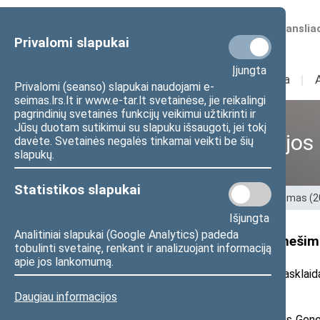
Numatomos transliac
Privalomi slapukai
Įjungta
Sudėtis
I
Veikla
I
Privalomi (seanso) slapukai naudojami e-
seimas.lrs.lt ir www.e-tar.lt svetainėse, jie reikalingi
pagrindinių svetainės funkcijų veikimui užtikrinti ir
Jūsų duotam sutikimui su slapuku išsaugoti, jei tokį
Ankstesnės kadencijos
davėte. Svetainės negalės tinkamai veikti be šių
slapukų.
Statistikos slapukai
Pradžia
>
Ankstesnės kadencijos
>
XIII Seimas (
Išjungta
Analitiniai slapukai (Google Analytics) padeda
Seimo nario A. Petrošiaus pranešim
tobulinti svetainę, renkant ir analizuojant informaciją
apie jos lankomumą.
2023 m. lapkričio 16 d. pranešimas žiniasklaida
Daugiau informacijos
Seimo pavasario sesijoje neradus Gener