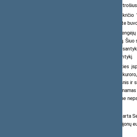
Vyriausybės pasiūlymą apibūdino A. Petrošius
Prokurorų atlygio klausimas lapkričio
Seimo posėdžių salę po to, kai komitete buvo
Komitete šio klausimo išvadų rengėjų
pozicijai pritarė 11 iš 12 komiteto narių. Šiu
užtikrinant ne mažesnį kaip 75 proc. santyk
pasiekiant ne mažesnį kaip 90 proc. santykį.
„Pokytis prokuratūroje būtų išties įsp
specialistų. Pavyzdžiui, apylinkės prokuro
prokuratūroje pokytis būtų kiek kuklesnis ir
dydžio stažo. Jeigu į tarnybą būtų priimamas 
apie 1200 eurų į rankas. Taip pat turime nepam
m.”, – sake A. Petrošius.
Jeigu komiteto pozicijai bus pritarta S
eurų, o 2025 m. – daugiau kaip 17.5 milijonų e