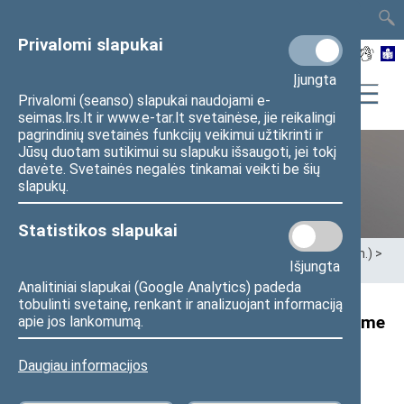
TAIS
TAR
LT
I
EN
Privalomi slapukai
Įjungta
Privalomi (seanso) slapukai naudojami e-
seimas.lrs.lt ir www.e-tar.lt svetainėse, jie reikalingi
pagrindinių svetainės funkcijų veikimui užtikrinti ir
Jūsų duotam sutikimui su slapuku išsaugoti, jei tokį
davėte. Svetainės negalės tinkamai veikti be šių
Ankstesnės kadencijos
slapukų.
Statistikos slapukai
Pradžia
>
Ankstesnės kadencijos
>
XIII Seimas (2020–2024 m.)
>
Išjungta
Seimo nariai
>
Pranešimai žiniasklaidai
Analitiniai slapukai (Google Analytics) padeda
tobulinti svetainę, renkant ir analizuojant informaciją
Seimo nario V. Kernagio pranešimas: „Ar turime
apie jos lankomumą.
planą, kaip saugosime Tautos identitetą, jei
Daugiau informacijos
ateis diena X?“