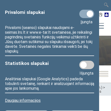
TAIS
TAR
LT
I
EN
Privalomi slapukai
Įjungta
Privalomi (seanso) slapukai naudojami e-
seimas.lrs.lt ir www.e-tar.lt svetainėse, jie reikalingi
pagrindinių svetainės funkcijų veikimui užtikrinti ir
Jūsų duotam sutikimui su slapuku išsaugoti, jei tokį
davėte. Svetainės negalės tinkamai veikti be šių
Ankstesnės kadencijos
slapukų.
Statistikos slapukai
Išjungta
Analitiniai slapukai (Google Analytics) padeda
tobulinti svetainę, renkant ir analizuojant informaciją
Pradžia
>
Ankstesnės kadencijos
>
XIII Seimas (2020–2024 m.)
>
apie jos lankomumą.
Komitetai ir komisijos
>
Komitetai
>
Užsienio reikalų komitetas
Daugiau informacijos
Užsienio reikalų komitetas