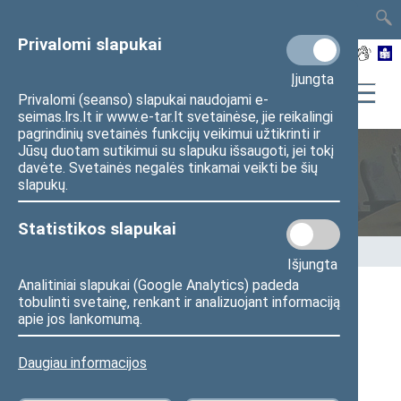
TAIS
TAR
LT
I
EN
Privalomi slapukai
Įjungta
Privalomi (seanso) slapukai naudojami e-
seimas.lrs.lt ir www.e-tar.lt svetainėse, jie reikalingi
pagrindinių svetainės funkcijų veikimui užtikrinti ir
Jūsų duotam sutikimui su slapuku išsaugoti, jei tokį
davėte. Svetainės negalės tinkamai veikti be šių
Laikinoji Kauno krašto grupė
slapukų.
Statistikos slapukai
Pradžia
>
Laikinosios grupės
>
Laikinoji Kauno krašto grupė
Išjungta
Analitiniai slapukai (Google Analytics) padeda
tobulinti svetainę, renkant ir analizuojant informaciją
apie jos lankomumą.
Daugiau informacijos