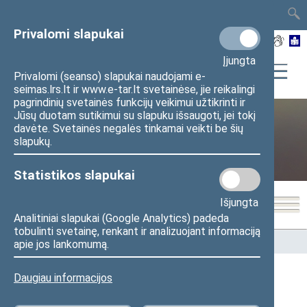
TAIS
TAR
LT
I
EN
Privalomi slapukai
Įjungta
Privalomi (seanso) slapukai naudojami e-
seimas.lrs.lt ir www.e-tar.lt svetainėse, jie reikalingi
pagrindinių svetainės funkcijų veikimui užtikrinti ir
Jūsų duotam sutikimui su slapuku išsaugoti, jei tokį
davėte. Svetainės negalės tinkamai veikti be šių
Mišri Seimo narių grupė
slapukų.
Statistikos slapukai
Išjungta
Analitiniai slapukai (Google Analytics) padeda
tobulinti svetainę, renkant ir analizuojant informaciją
Pradžia
>
Frakcijos
>
Mišri Seimo narių grupė
>
Nariai
apie jos lankomumą.
Daugiau informacijos