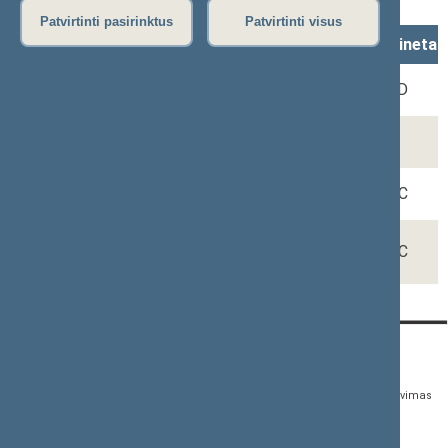
Tel.
(0 5) 209 6954
Patvirtinti pasirinktus
Patvirtinti visus
Vardas, Pavardė
Pareigos
Rūmai, kabinetas
Deimantė
Referentė
3-211D
BRAZAUSKAITĖ
Alvydas
Referentas
JANUŠEVIČIUS
Svetlana
Referentė
3-211C
MELEŠKO
Sandra
Referentė
3-211C
VITKĖ
KONTAKTAI:
TIESIOGINĖ PRIEIGA:
PASLAUGOS:
Gedimino pr. 53,
Teisės aktų registras
Asmenų aptarnavimas
01109 Vilnius, Lietuva
Teisės aktų, projektų ir
E. paslaugos
(0 5) 239 6060
susijusių dokumentų