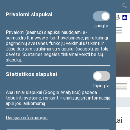
TAIS
TAR
LT
I
EN
Privalomi slapukai
Įjungta
Privalomi (seanso) slapukai naudojami e-
seimas.lrs.lt ir www.e-tar.lt svetainėse, jie reikalingi
pagrindinių svetainės funkcijų veikimui užtikrinti ir
Jūsų duotam sutikimui su slapuku išsaugoti, jei tokį
davėte. Svetainės negalės tinkamai veikti be šių
„Nemuno aušros“ frakcija
slapukų.
Statistikos slapukai
Išjungta
Analitiniai slapukai (Google Analytics) padeda
tobulinti svetainę, renkant ir analizuojant informaciją
Pradžia
>
Frakcijos
>
„Nemuno aušros“ frakcija
>
Referentai
apie jos lankomumą.
Daugiau informacijos
„Nemuno aušros“ frakcijos referentai