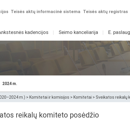
ijos
Teisės aktų informacinė sistema
Teisės aktų registras
Ankstesnės kadencijos
I
Seimo kanceliarija
I
E. paslaug
2024 m.
2020–2024 m.)
>
Komitetai ir komisijos
>
Komitetai
>
Sveikatos reikalų
atos reikalų komiteto posėdžio