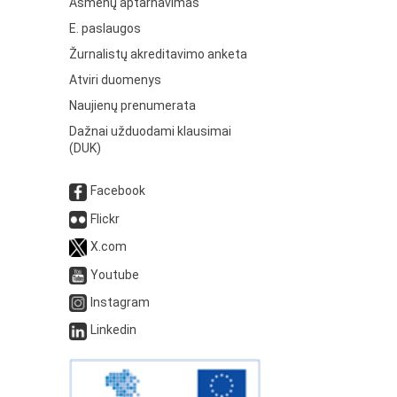
Asmenų aptarnavimas
E. paslaugos
Žurnalistų akreditavimo anketa
Atviri duomenys
Naujienų prenumerata
Dažnai užduodami klausimai
(DUK)
Facebook
Flickr
X.com
Youtube
Instagram
Linkedin