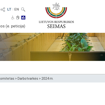
LT
I
EN
os (e. peticija)
 komitetas
>
Darbotvarkės
>
2024 m.