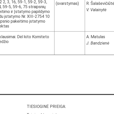
2 2, 3, 16, 59-1, 59-2, 59-3,
(svarstymas)
R. Šalaševičiūt
, 59-5, 59-6, 75 straipsnių
V. Valainytė
itimo ir Įstatymo papildymo
du įstatymo Nr. XIII-2754 10
ipsnio pakeitimo įstatymo
ektas
 klausimai. Dėl kito Komiteto
A. Matulas
ėdžio
J. Bandzienė
TIESIOGINĖ PRIEIGA: