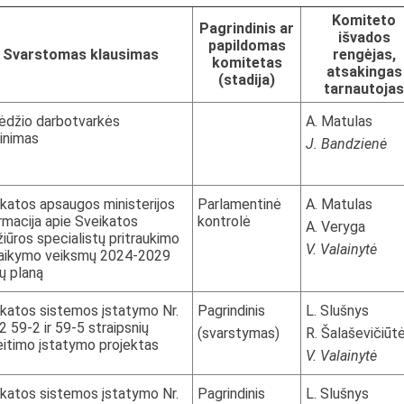
Komiteto
Pagrindinis ar
išvados
papildomas
Svarstomas klausimas
rengėjas,
komitetas
atsakingas
(stadija)
tarnautojas
ėdžio darbotvarkės
A. Matulas
tinimas
J. Bandzienė
katos apsaugos ministerijos
Parlamentinė
A. Matulas
rmacija apie Sveikatos
kontrolė
A. Veryga
žiūros specialistų pritraukimo
V. Valainytė
šlaikymo veiksmų 2024-2029
ų planą
katos sistemos įstatymo Nr.
Pagrindinis
L. Slušnys
2 59-2 ir 59-5 straipsnių
(svarstymas)
R. Šalaševičiūt
itimo įstatymo projektas
V. Valainytė
katos sistemos įstatymo Nr.
Pagrindinis
L. Slušnys