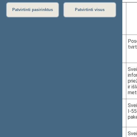
Patvirtinti pasirinktus
Patvirtinti visus
Eil.
Data, laikas,
Projekto Nr.
Nr.
vieta
1.
2024-05-22
Pos
tvir
10.00–10.05
III r. 108 k.
2.
2024-05-22
Svei
info
10.05–11.35
prie
III r. 108 k.
ir i
met
3.
2024-05-22
XIVP-3564
Svei
I-55
11.35–12.05
pake
III r. 108 k.
4.
XIVP-3565
Svei