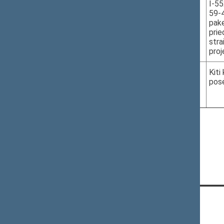
I-55
59-4
pake
prie
stra
proj
5.
2024-05-22
Kiti
pos
12.05–12.10
III r. 108 k.
Naujausi pakeitimai - 2024-05-16 14:05
KONTAKTAI: