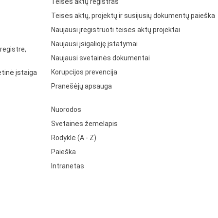
Teisės aktų registras
Teisės aktų, projektų ir susijusių dokumentų paieška
Naujausi įregistruoti teisės aktų projektai
Naujausi įsigalioję įstatymai
registre,
Naujausi svetainės dokumentai
Korupcijos prevencija
tinė įstaiga
Pranešėjų apsauga
Nuorodos
Svetainės žemėlapis
Rodyklė (A - Z)
Paieška
Intranetas