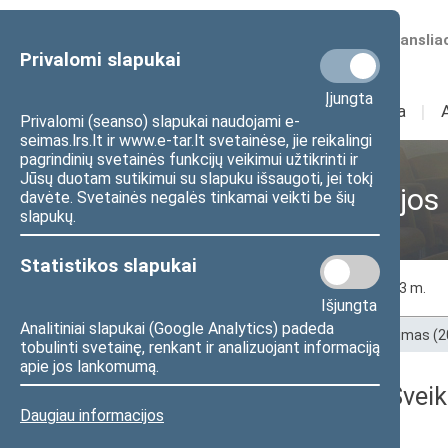
Numatomos transliac
Privalomi slapukai
Įjungta
Sudėtis
I
Veikla
I
Privalomi (seanso) slapukai naudojami e-
seimas.lrs.lt ir www.e-tar.lt svetainėse, jie reikalingi
pagrindinių svetainės funkcijų veikimui užtikrinti ir
Jūsų duotam sutikimui su slapuku išsaugoti, jei tokį
Ankstesnės kadencijos
davėte. Svetainės negalės tinkamai veikti be šių
slapukų.
Statistikos slapukai
2020 m.
2021 m.
2022 m.
2023 m.
Išjungta
Analitiniai slapukai (Google Analytics) padeda
Pradžia
>
Ankstesnės kadencijos
>
XIII Seimas (
tobulinti svetainę, renkant ir analizuojant informaciją
apie jos lankomumą.
2024 m. gegužės 22 d. Sveik
Daugiau informacijos
darbotvarkė