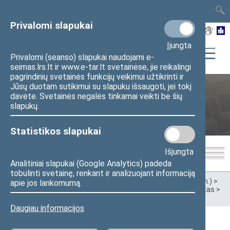
TAIS
TAR
LT
I
EN
Privalomi slapukai
Įjungta
Privalomi (seanso) slapukai naudojami e-
seimas.lrs.lt ir www.e-tar.lt svetainėse, jie reikalingi
pagrindinių svetainės funkcijų veikimui užtikrinti ir
Jūsų duotam sutikimui su slapuku išsaugoti, jei tokį
davėte. Svetainės negalės tinkamai veikti be šių
Ankstesnės kadencijos
slapukų.
Statistikos slapukai
Išjungta
Analitiniai slapukai (Google Analytics) padeda
tobulinti svetainę, renkant ir analizuojant informaciją
Pradžia
>
Ankstesnės kadencijos
>
XIII Seimas (2020–2024 m.)
>
apie jos lankomumą.
Komitetai ir komisijos
>
Komitetai
>
Sveikatos reikalų komitetas
>
Darbotvarkės
>
2024 m.
Daugiau informacijos
2024 m. gegužės 29 d. Psichikos