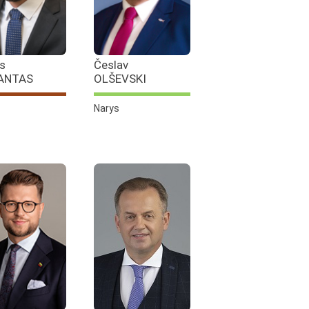
is
Česlav
ANTAS
OLŠEVSKI
Narys