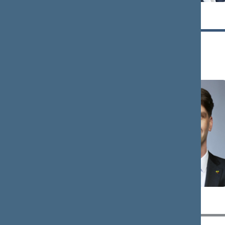
Jekaterina
Žygimantas
ROJAKA
PAVILIONIS
Narė
Narys
Ignas
Arūnas
VĖGĖLĖ
VALINSKAS