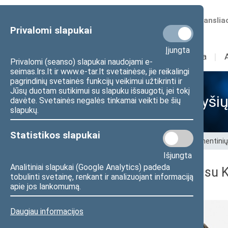
Numatomos transliac
Privalomi slapukai
Įjungta
Sudėtis
I
Veikla
I
Privalomi (seanso) slapukai naudojami e-
seimas.lrs.lt ir www.e-tar.lt svetainėse, jie reikalingi
pagrindinių svetainės funkcijų veikimui užtikrinti ir
Jūsų duotam sutikimui su slapuku išsaugoti, jei tokį
Tarpparlamentinių ryšių
davėte. Svetainės negalės tinkamai veikti be šių
slapukų.
Statistikos slapukai
Pradžia
>
Tarptautiniai ryšiai
>
Tarpparlamentinių
Išjungta
Analitiniai slapukai (Google Analytics) padeda
Tarpparlamentinių ryšių su 
tobulinti svetainę, renkant ir analizuojant informaciją
apie jos lankomumą.
Daugiau informacijos