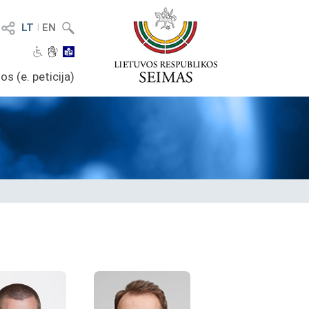
LT
I
EN
os (e. peticija)