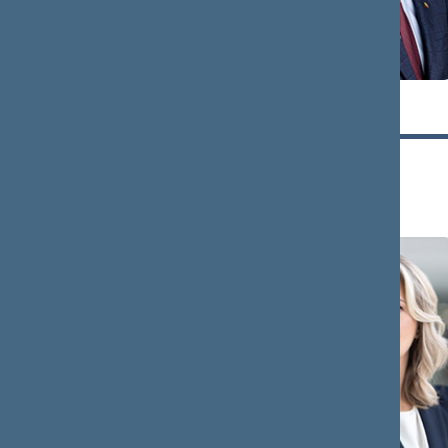
Linas
Kęstutis
KUKURAITIS
MAŽEIKA
Narys
Narys