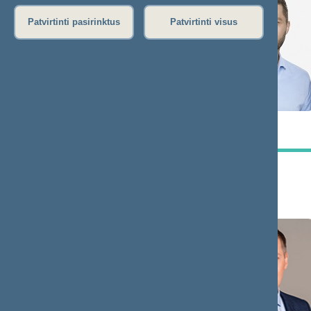
Patvirtinti pasirinktus
Patvirtinti visus
Tomas
Audrius
TOMILINAS
PETROŠIUS
Pirmininkas
Pirmininko
pavaduotojas