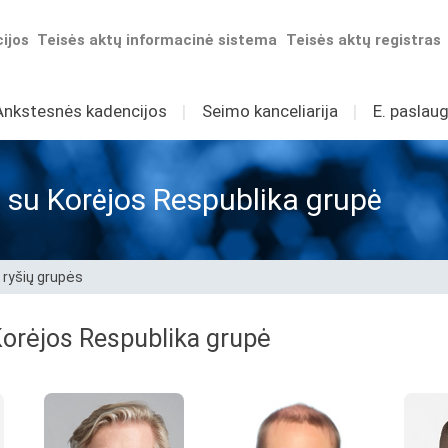
ijos
Teisės aktų informacinė sistema
Teisės aktų registras
Ankstesnės kadencijos
I
Seimo kanceliarija
I
E. paslaug
 su Korėjos Respublika grupė
 ryšių grupės
Korėjos Respublika grupė