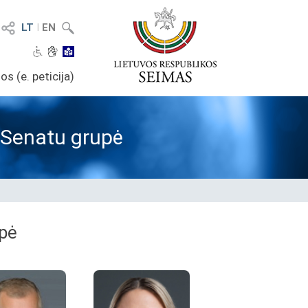
LT
I
EN
os (e. peticija)
r Senatu grupė
upė