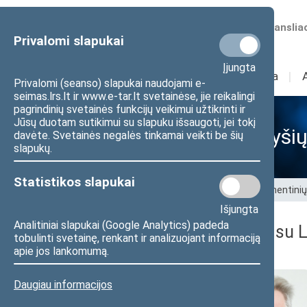
Numatomos transliac
Privalomi slapukai
Įjungta
Sudėtis
I
Veikla
I
Privalomi (seanso) slapukai naudojami e-
seimas.lrs.lt ir www.e-tar.lt svetainėse, jie reikalingi
pagrindinių svetainės funkcijų veikimui užtikrinti ir
Jūsų duotam sutikimui su slapuku išsaugoti, jei tokį
Tarpparlamentinių ryšių
davėte. Svetainės negalės tinkamai veikti be šių
slapukų.
Statistikos slapukai
Pradžia
>
Tarptautiniai ryšiai
>
Tarpparlamentinių
Išjungta
Analitiniai slapukai (Google Analytics) padeda
Tarpparlamentinių ryšių su 
tobulinti svetainę, renkant ir analizuojant informaciją
apie jos lankomumą.
Daugiau informacijos