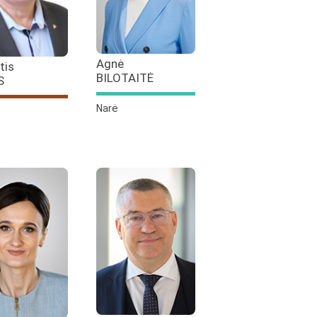
Agnė
tis
BILOTAITĖ
S
Narė