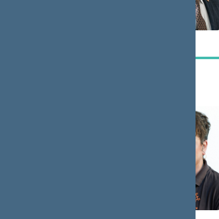
Audrius
Valdas
RADVILAVIČIUS
RAKUTIS
Narys
Narys
Šarūnas
Lina