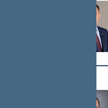
Tomas
Kęstutis
MARTINAITIS
MAŽEIKA
Narys
Narys