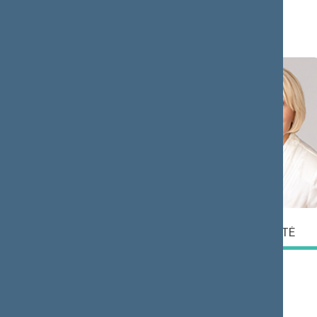
Narys
Darius
Angelė
JAKAVIČIUS
JAKAVONYTĖ
Narys
Narė