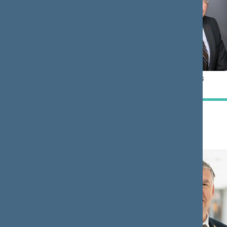
Česlav
Žygimantas
OLŠEVSKI
PAVILIONIS
Narys
Narys