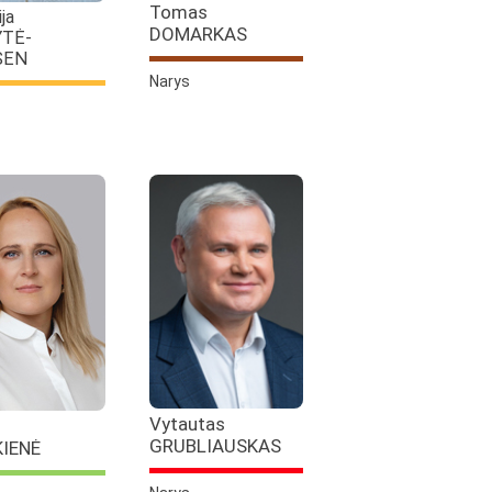
Tomas
ija
DOMARKAS
YTĖ-
SEN
Narys
Vytautas
GRUBLIAUSKAS
KIENĖ