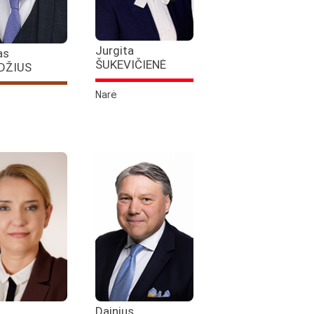
Jurgita
as
ŠUKEVIČIENĖ
DŽIUS
Narė
Dainius