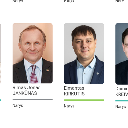
Narys
Narys
Narė
Rimas Jonas
Eimantas
Daini
JANKŪNAS
KIRKUTIS
KREI
Narys
Narys
Narys