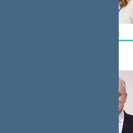
Zigmantas
Giedrė
BALČYTIS
BALČYTYTĖ
Narys
Narė