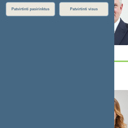
Patvirtinti pasirinktus
Patvirtinti visus
Jaroslav
Algirdas
NARKEVIČ
SYSAS
Pirmininko
Pirmininkas
pavaduotojas