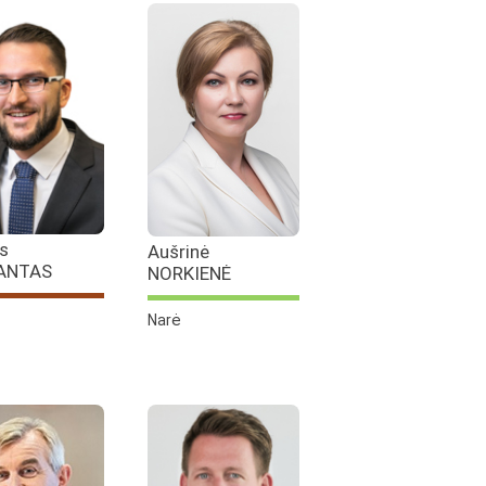
is
Aušrinė
ANTAS
NORKIENĖ
Narė