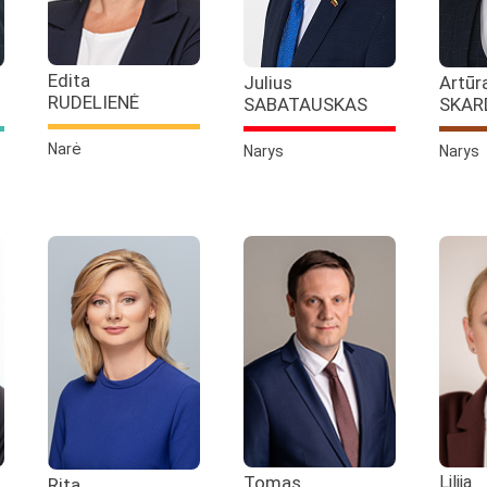
Edita
Julius
Artūr
RUDELIENĖ
SABATAUSKAS
SKAR
Narė
Narys
Narys
Tomas
Lilija
Rita