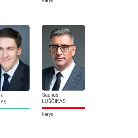
Narys
Saulius
us
LUŠČIKAS
VYS
Narys