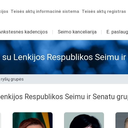
ijos
Teisės aktų informacinė sistema
Teisės aktų registras
Ankstesnės kadencijos
I
Seimo kanceliarija
I
E. paslaug
 su Lenkijos Respublikos Seimu i
 ryšių grupės
Lenkijos Respublikos Seimu ir Senatu gr