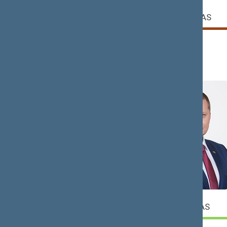
Dainoras
Šarūnas
BRADAUSKAS
BIRUTIS
Narys
Narys
Giedrius
Dainius
DRUKTEINIS
GAIŽAUSKAS
Narys