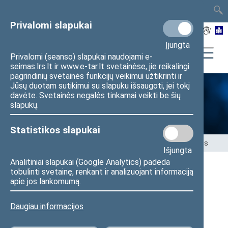
TAIS
TAR
LT
I
EN
Privalomi slapukai
Įjungta
Privalomi (seanso) slapukai naudojami e-
seimas.lrs.lt ir www.e-tar.lt svetainėse, jie reikalingi
pagrindinių svetainės funkcijų veikimui užtikrinti ir
Jūsų duotam sutikimui su slapuku išsaugoti, jei tokį
Tarpparlamentinių ryšių su
davėte. Svetainės negalės tinkamai veikti be šių
slapukų.
Indijos Respublika grupė
Statistikos slapukai
Pradžia
>
Tarptautiniai ryšiai
>
Tarpparlamentinių ryšių grupės
Išjungta
Analitiniai slapukai (Google Analytics) padeda
Tarpparlamentinių ryšių su Indijos
tobulinti svetainę, renkant ir analizuojant informaciją
apie jos lankomumą.
Respublika grupė
Daugiau informacijos