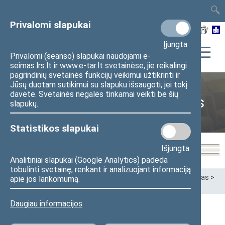
TAIS
TAR
LT
I
EN
Privalomi slapukai
Įjungta
Privalomi (seanso) slapukai naudojami e-
seimas.lrs.lt ir www.e-tar.lt svetainėse, jie reikalingi
pagrindinių svetainės funkcijų veikimui užtikrinti ir
Jūsų duotam sutikimui su slapuku išsaugoti, jei tokį
davėte. Svetainės negalės tinkamai veikti be šių
Aplinkos apsaugos komitetas
slapukų.
Statistikos slapukai
Išjungta
Analitiniai slapukai (Google Analytics) padeda
tobulinti svetainę, renkant ir analizuojant informaciją
Pradžia
>
Komitetai ir komisijos
>
Aplinkos apsaugos komitetas
>
apie jos lankomumą.
Darbotvarkės
>
2024 m.
Daugiau informacijos
2024 m.