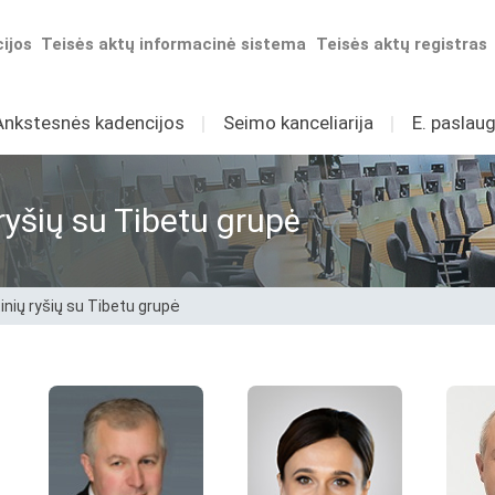
ijos
Teisės aktų informacinė sistema
Teisės aktų registras
Ankstesnės kadencijos
I
Seimo kanceliarija
I
E. paslaug
ryšių su Tibetu grupė
tinių ryšių su Tibetu grupė