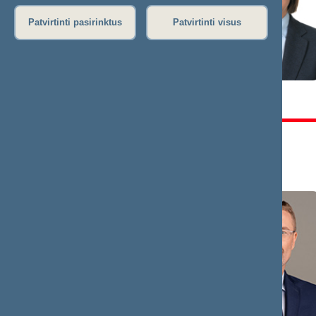
Patvirtinti pasirinktus
Patvirtinti visus
Laurynas
Arūnas
ŠEDVYDIS
VALINSKAS
Pirmininko
Pirmininkas
pavaduotojas