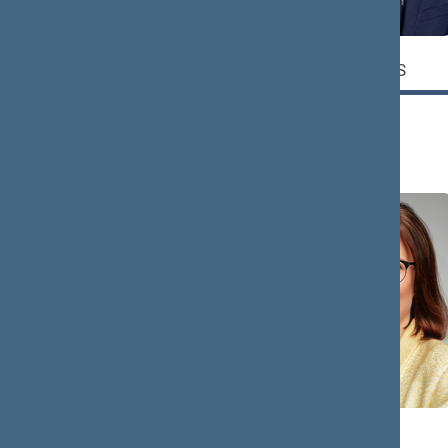
Liutauras
Linas
KAZLAVICKAS
KUKURAITIS
Narys
Narys
Julius
Jurgita
SABATAUSKAS
SEJONIENĖ