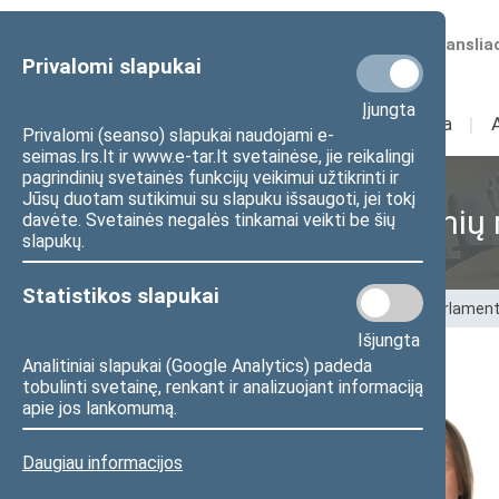
Numatomos transliac
Privalomi slapukai
Įjungta
Sudėtis
I
Veikla
I
Privalomi (seanso) slapukai naudojami e-
seimas.lrs.lt ir www.e-tar.lt svetainėse, jie reikalingi
pagrindinių svetainės funkcijų veikimui užtikrinti ir
Jūsų duotam sutikimui su slapuku išsaugoti, jei tokį
Laikinoji parlamentinių 
davėte. Svetainės negalės tinkamai veikti be šių
slapukų.
Statistikos slapukai
Pradžia
>
Laikinosios grupės
>
Laikinoji parlamen
Išjungta
Analitiniai slapukai (Google Analytics) padeda
tobulinti svetainę, renkant ir analizuojant informaciją
apie jos lankomumą.
Daugiau informacijos