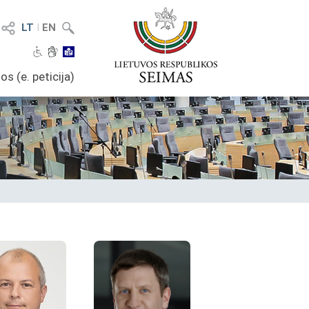
LT
I
EN
os (e. peticija)