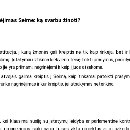
ėjimas Seime: ką svarbu žinoti?
tucija, į kurią žmonės gali kreiptis ne tik kaip rinkėjai, bet ir 
undimų. Įstatymai užtikrina kiekvieno teisę teikti prašymus, pasiūl
 jie yra priimami, nagrinėjami ir kaip į juos atsakoma.
 atvejais galima kreiptis į Seimą, kaip tinkamai pateikti prašym
runka nagrinėjimas ir kur kreiptis, jei atsakymas netenkina.
s, kai klausimai susiję su įstatymų leidyba ar parlamentine kontr
 ar organizacijos siūlo naujų teisės aktų projektus ar jų pakeiti