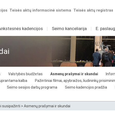
ijos
Teisės aktų informacinė sistema
Teisės aktų registras
Ankstesnės kadencijos
I
Seimo kanceliarija
I
E. paslaug
dai
s
Valstybės biudžetas
Asmenų prašymai ir skundai
Infor
suprantama kalba
Pažintiniai filmai, apybraižos, liudininkų prisimini
Seimo sesijos darbų programa
Seimo kadencijos pradžia
 susipažinti
>
Asmenų prašymai ir skundai