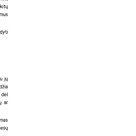
kitų
imus
dyti
u jų
džia
 dėl
ų ar
amas
iesų