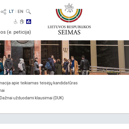
LT
I
EN
os (e. peticija)
macija apie teikiamas teisėjų kandidatūras
mai
Dažnai užduodami klausimai (DUK)