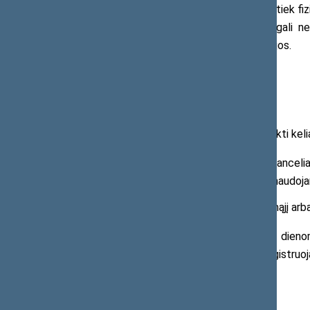
Prašymus ir skundus gali teikti tiek fiz
neturintys juridinio statuso. Kreiptis gali 
institucijos bei tarptautinės organizacijos.
Kaip pateikti prašymą ar skundą?
Prašymą ar skundą galima pateikti kelia
raštu – atvykus į Seimo kanceliar
e. pristatymo sistemą ar naudoj
žodžiu – atvykus į priimamąjį a
Seimo priimamasis dirba darbo dienom
kuriuos galima atsakyti iš karto, neregistru
kreiptis raštu.