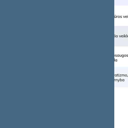
Kas gali kreiptis į Seimą?