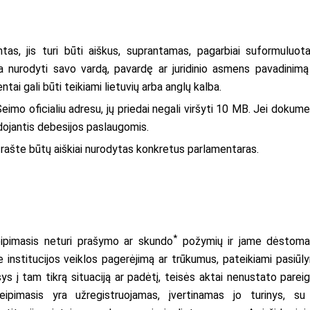
s, jis turi būti aiškus, suprantamas, pagarbiai suformuluota
a nurodyti savo vardą, pavardę ar juridinio asmens pavadinimą
ai gali būti teikiami lietuvių arba anglų kalba.
i Seimo oficialiu adresu, jų priedai negali viršyti 10 MB. Jei dokume
audojantis debesijos paslaugomis.
e rašte būtų aiškiai nurodytas konkretus parlamentaras.
*
ipimasis neturi prašymo ar skundo
požymių
ir jame dėstoma
nstitucijos veiklos pagerėjimą ar trūkumus, pateikiami pasiūly
ys į tam tikrą situaciją ar padėtį, teisės aktai nenustato pareig
eipimasis yra užregistruojamas, įvertinamas jo turinys, su