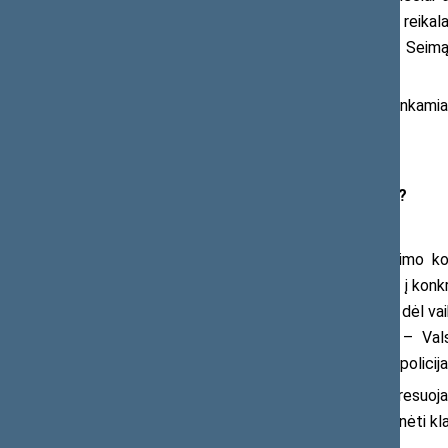
atkreipia dėmesį į problemas, kurios reikala
valstybės institucijų veiklą. Taip pat į Sei
visos valstybės mastu.
Tokiais atvejais Seimas yra tinkamiau
parlamentinę kontrolę.
Kada kreiptis į Seimą nėra tikslinga?
Ne visi klausimai patenka į Seimo ko
įgyvendinimu, dažniausiai reikia kreiptis į kon
„Sodra“ ar savivaldybės administracija, dėl va
visuomeninio elektros tiekimo tarifų – Val
nusikalstamos veikos – prokuratūra ar policija
Jeigu prašymas ar skundas adresuoja
institucijai, kuri turi kompetenciją nagrinėti k
gali būti priimtas sprendimas.