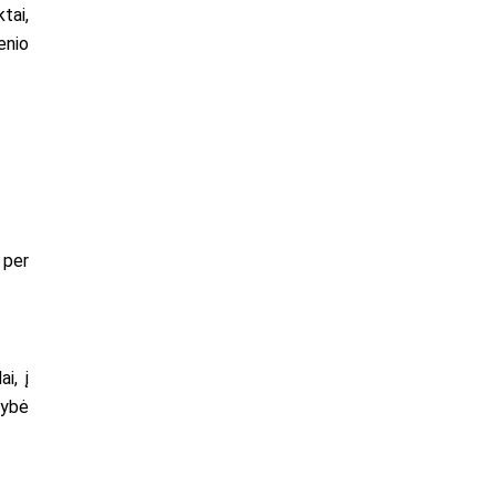
tai,
enio
, per
i, į
mybė