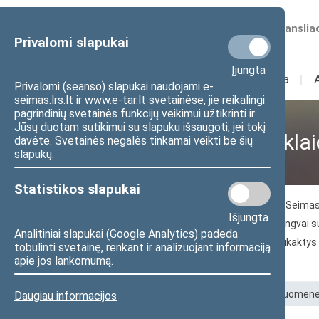
Numatomos transliac
Privalomi slapukai
Įjungta
Sudėtis
I
Veikla
I
Privalomi (seanso) slapukai naudojami e-
seimas.lrs.lt ir www.e-tar.lt svetainėse, jie reikalingi
pagrindinių svetainės funkcijų veikimui užtikrinti ir
Jūsų duotam sutikimui su slapuku išsaugoti, jei tokį
Visuomenei ir žiniasklai
davėte. Svetainės negalės tinkamai veikti be šių
slapukų.
Statistikos slapukai
Piliečių teisėkūros iniciatyvos
Atviras Seima
Išjungta
Informacija gestų kalba
Informacija lengvai 
Analitiniai slapukai (Google Analytics) padeda
Seimo paskelbti atmintini metai ir kitos sukaktys
tobulinti svetainę, renkant ir analizuojant informaciją
apie jos lankomumą.
Seimo paskelbti atmintini metai
Pradžia
>
Visuomenei ir žiniasklaidai
>
Visuomenei
Daugiau informacijos