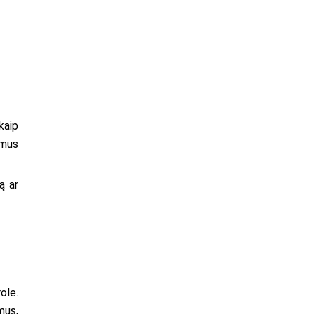
kaip
ymus
ą ar
ole.
mus,