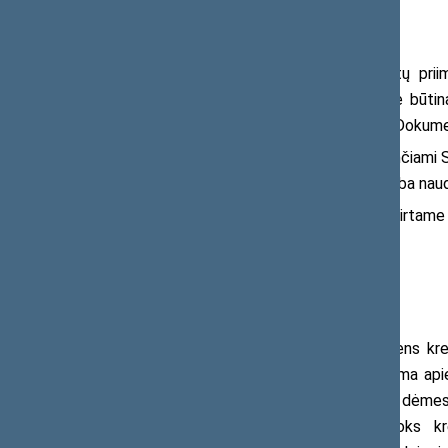
Kokie reikalavimai taikomi?
Kad prašymas ar skundas būtų priimta
pasirašytas. Rašytiniuose kreipimuose būtin
kodą, taip pat kontaktinę informaciją. Dokument
Elektroniniai laiškai turi būti siunčiam
didesni, jie gali būti siunčiami dalimis arba n
Svarbu ir tai, kad Seimo nariui skirtam
Prašymas, skundas ir nuomonė
Svarbu pažymėti, kad jei a
smens kre
nuomonė tam tikru klausimu, pranešama apie i
kaip pagerinti jos veiklą, atkreipiamas dėmes
tokį kreipimąsi būtinai atsakyti. Toks kr