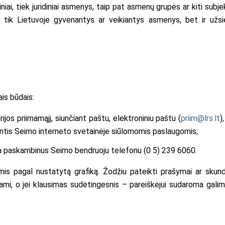
iniai, tiek juridiniai asmenys, taip pat asmenų grupės ar kiti subjek
ne tik Lietuvoje gyvenantys ar veikiantys asmenys, bet ir užsi
is būdais:
ijos priimamąjį, siunčiant paštu, elektroniniu paštu (
priim@lrs.lt
)
antis Seimo interneto svetainėje siūlomomis paslaugomis;
rba paskambinus Seimo bendruoju telefonu (0 5) 239 6060.
is pagal nustatytą grafiką. Žodžiu pateikti prašymai ar skunda
ojami, o jei klausimas sudėtingesnis – pareiškėjui sudaroma gali