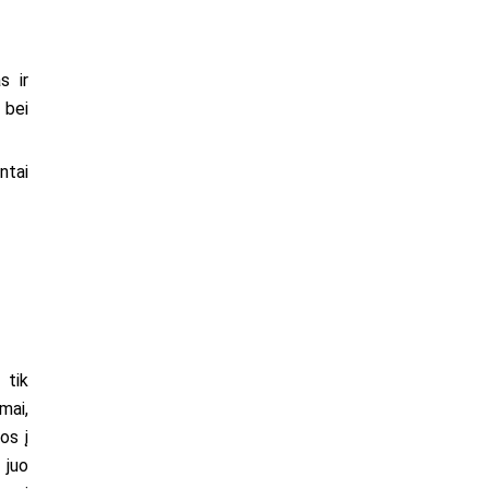
s ir
 bei
ntai
 tik
mai,
os į
 juo