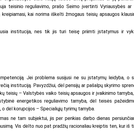
uja teisinio reguliavimo, prašo Seimo įvertinti Vyriausybės ar 
mą kreipiamasi, kai norima iškelti žmogaus teisių apsaugos klaus
sia institucija, nes tik jis turi teisę priimti įstatymus ir vyk
mpetenciją. Jei problema susijusi ne su įstatymų leidyba, o s
krečią instituciją. Pavyzdžiui, dėl pensijų ar pašalpų skyrimo spren
ikų teisių – Valstybės vaiko teisių apsaugos ir įvaikinimo tarnyba,
stybinė energetikos reguliavimo tarnyba, dėl teisės pažeidim
, o dėl korupcijos – Specialiųjų tyrimų tarnyba.
mas ne tam subjektui, jis per penkias darbo dienas persiunči
lausimą. Vis dėlto nuo pat pradžių racionaliau kreiptis ten, kur iš t