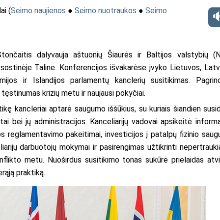
ai
(
Seimo naujienos
●
Seimo nuotraukos
●
Seimo
tončaitis dalyvauja aštuonių Šiaurės ir Baltijos valstybių (
sostinėje Taline. Konferencijos išvakarėse įvyko Lietuvos, Latvi
mijos ir Islandijos parlamentų kanclerių susitikimas. Pagrind
ęstinumas krizių metu ir naujausi pokyčiai.
kę kancleriai aptarė saugumo iššūkius, su kuriais šiandien susid
ntai bei jų administracijos. Kanceliarijų vadovai apsikeitė informa
los reglamentavimo pakeitimai, investicijos į patalpų fizinio sau
liarijų darbuotojų mokymai ir pasirengimas užtikrinti nepertrauk
onflikto metu. Nuoširdus susitikimo tonas sukūrė prielaidas atv
erąją praktiką.