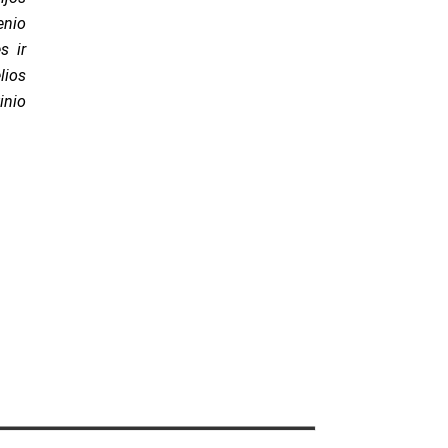
enio
s ir
lios
inio