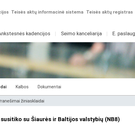
ijos
Teisės aktų informacinė sistema
Teisės aktų registras
Ankstesnės kadencijos
I
Seimo kanceliarija
I
E. paslaug
idai
Kalbos
Dokumentai
ranešimai žiniasklaidai
susitiko su Šiaurės ir Baltijos valstybių (NB8)