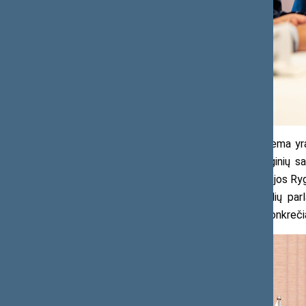
„Mūsų šiandieninio susitikimo tema yra
Sąjungos Tarybai. Pirmininkavimo renginių sa
Dėkodamas susitikimo šeimininkui, Estijos Ryg
pasiūlė susitikti dažniau, kad NB8 šalių par
informacija ir tiesiogiai susipažinti su konkre