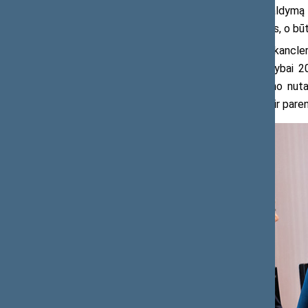
saugumą, duomenų kokybę, saugą ir valdymą yra
regiono parlamentai. Tai ne išlaidavimas, o bū
Naudodamasis proga Seimo kancleri
pirmininkavimui Europos Sąjungos Tarybai 20
įvardintų 2025 m. birželio 30 d. Seimo nut
gynybos stiprinimas, vidaus saugumas ir paren