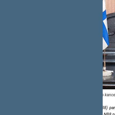
Seimo kancel
Šiaurės ir Baltijos valstybių (NB8) p
valstybėje, kuri tuo metu pirmininkauja NB8 p