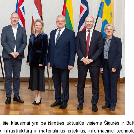
šie klausimai yra be išimties aktualūs visiems Šiaurės ir Balt
infrastruktūrą ir materialinius išteklius, informacinių technolo