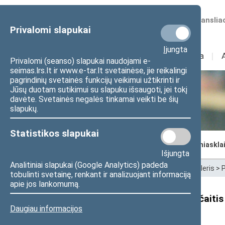
Numatomos transliac
Privalomi slapukai
Įjungta
Sudėtis
I
Veikla
I
Privalomi (seanso) slapukai naudojami e-
seimas.lrs.lt ir www.e-tar.lt svetainėse, jie reikalingi
pagrindinių svetainės funkcijų veikimui užtikrinti ir
Jūsų duotam sutikimui su slapuku išsaugoti, jei tokį
Seimo kanceliarija
davėte. Svetainės negalės tinkamai veikti be šių
slapukų.
Statistikos slapukai
Seimo kanclerio biuras
Pranešimai žiniaskla
Išjungta
Analitiniai slapukai (Google Analytics) padeda
Pradžia
>
Seimo kanceliarija
>
Seimo kancleris
>
P
tobulinti svetainę, renkant ir analizuojant informaciją
apie jos lankomumą.
Seimo kancleris Algirdas Stončaitis 
Daugiau informacijos
parlamentų kancleriais