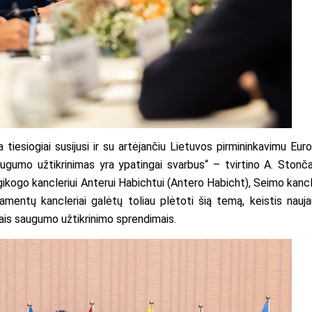
 tiesiogiai susijusi ir su artėjančiu Lietuvos pirmininkavimu Eur
ugumo užtikrinimas yra ypatingai svarbus“ – tvirtino A. Stončai
ikogo kancleriui Anterui Habichtui (Antero Habicht), Seimo kancl
lamentų kancleriai galėtų toliau plėtoti šią temą, keistis nauja
čiais saugumo užtikrinimo sprendimais.