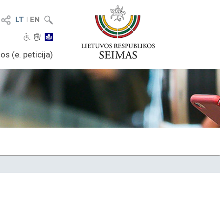
LT
I
EN
os (e. peticija)