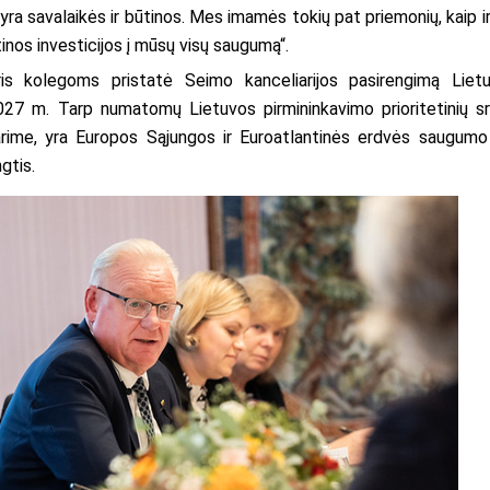
 savalaikės ir būtinos. Mes imamės tokių pat priemonių, kaip ir 
tinos investicijos į mūsų visų saugumą“.
s kolegoms pristatė Seimo kanceliarijos pasirengimą Liet
27 m. Tarp numatomų Lietuvos pirmininkavimo prioritetinių sri
arime, yra Europos Sąjungos ir Euroatlantinės erdvės saugumo
gtis.