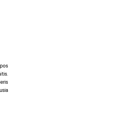
opos
tis.
eris
usia