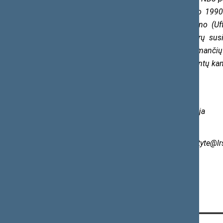
valstybių bendradarbiavimas prasidėjo 1990
reikalų ministro Ufės Elemano-Jenseno (Uff
Baltijos šalių užsienio reikalų ministrų su
dešimtys NB8 formato susitikimų, apimančių į
matmens susitikimai apima ir parlamentų kan
Parengė
Seimo kanclerio biuro vyresnioji patarėja
Loreta Raulinaitytė
Tel. (05) 209 6763, el. p.
loreta.raulinaityte@lrs