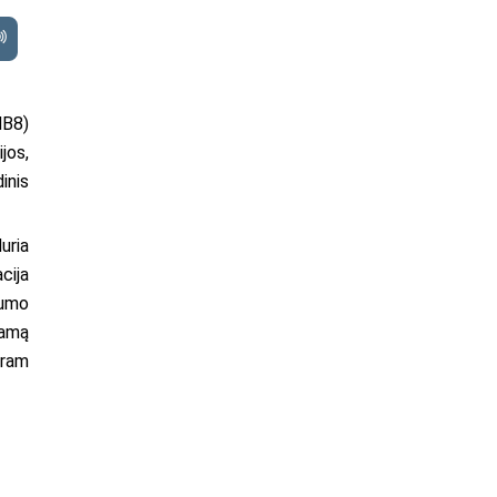
NB8)
jos,
inis
uria
cija
gumo
iamą
iram