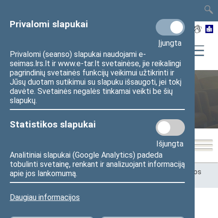
TAIS
TAR
LT
I
EN
Privalomi slapukai
Įjungta
Privalomi (seanso) slapukai naudojami e-
seimas.lrs.lt ir www.e-tar.lt svetainėse, jie reikalingi
pagrindinių svetainės funkcijų veikimui užtikrinti ir
Jūsų duotam sutikimui su slapuku išsaugoti, jei tokį
Energetikos ir darnios plėtros
davėte. Svetainės negalės tinkamai veikti be šių
slapukų.
komitetas
Statistikos slapukai
Išjungta
Analitiniai slapukai (Google Analytics) padeda
tobulinti svetainę, renkant ir analizuojant informaciją
Pradžia
>
Komitetai ir komisijos
>
Energetikos ir darnios plėtros
apie jos lankomumą.
komitetas
>
Darbotvarkės
Daugiau informacijos
Darbotvarkės