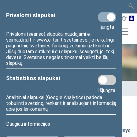
TAIS
TAR
LT
I
EN
Privalomi slapukai
Įjungta
Privalomi (seanso) slapukai naudojami e-
seimas.lrs.lt ir www.e-tar.lt svetainėse, jie reikalingi
pagrindinių svetainės funkcijų veikimui užtikrinti ir
Jūsų duotam sutikimui su slapuku išsaugoti, jei tokį
davėte. Svetainės negalės tinkamai veikti be šių
Seimo kanceliarija
slapukų.
Statistikos slapukai
Pradžia
>
Seimo kanceliarija
>
Administracinė informacija
>
Išjungta
Finansinių ataskaitų rinkiniai
>
2021 - 2025 metų ataskaitos
Analitiniai slapukai (Google Analytics) padeda
tobulinti svetainę, renkant ir analizuojant informaciją
2021 - 2025 metų ataskaitos
apie jos lankomumą.
2025 metų finansinių ataskaitų rinkinys
Daugiau informacijos
2025 m. devynių mėnesių finansinių ataskaitų rinkinys