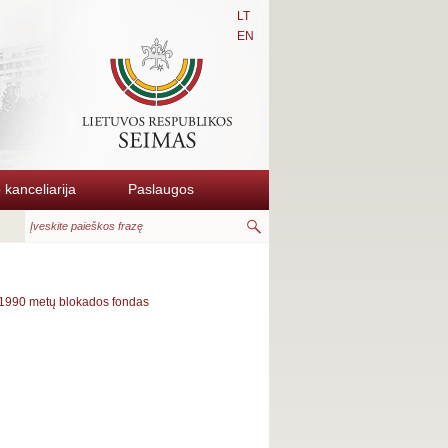
LT
EN
kanceliarija
Paslaugos
1990 metų blokados fondas