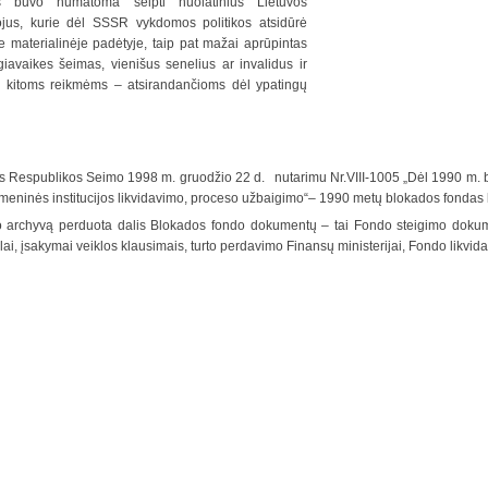
s buvo numatoma šelpti nuolatinius Lietuvos
ojus, kurie dėl SSSR vykdomos politikos atsidūrė
e materialinėje padėtyje, taip pat mažai aprūpintas
iavaikes šeimas, vienišus senelius ar invalidus ir
i kitoms reikmėms – atsirandančioms dėl ypatingų
s Respublikos Seimo 1998 m. gruodžio 22 d. nutarimu Nr.VIII-1005 „Dėl 1990 m. b
meninės institucijos likvidavimo, proceso užbaigimo“– 1990 metų blokados fondas 
o archyvą perduota dalis Blokados fondo dokumentų – tai Fondo steigimo doku
lai, įsakymai veiklos klausimais, turto perdavimo Finansų ministerijai, Fondo likvida