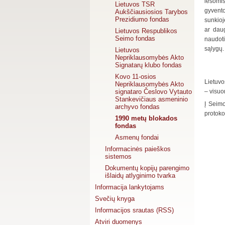
lėšomi
Lietuvos TSR
gyvent
Aukščiausiosios Tarybos
Prezidiumo fondas
sunkioj
ar daug
Lietuvos Respublikos
Seimo fondas
naudot
sąlygų.
Lietuvos
Nepriklausomybės Akto
Signatarų klubo fondas
Kovo 11-osios
Lietuvo
Nepriklausomybės Akto
signataro Česlovo Vytauto
– visuo
Stankevičiaus asmeninio
Į Seim
archyvo fondas
protoko
1990 metų blokados
fondas
Asmenų fondai
Informacinės paieškos
sistemos
Dokumentų kopijų parengimo
išlaidų atlyginimo tvarka
Informacija lankytojams
Svečių knyga
Informacijos srautas (RSS)
Atviri duomenys