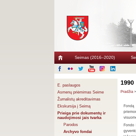
Seimas (2016–2020)
Se
1990
E. paslaugos
Pradžia
Asmenų priėmimas Seime
Žurnalistų akreditavimas
Ekskursija į Seimą
Fondą 
priemo
Prieiga prie dokumentų ir
naudojimosi jais tvarka
visuome
Parodos
Fondo l
gyvento
Archyvo fondai