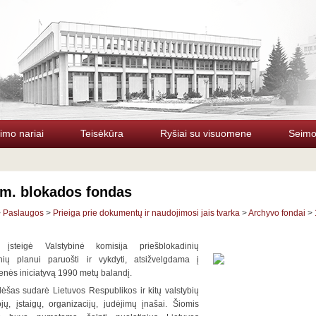
imo nariai
Teisėkūra
Ryšiai su visuomene
Seimo 
 m. blokados fondas
>
Paslaugos
>
Prieiga prie dokumentų ir naudojimosi jais tvarka
>
Archyvo fondai
>
įsteigė Valstybinė komisija priešblokadinių
nių planui paruošti ir vykdyti, atsižvelgdama į
nės iniciatyvą 1990 metų balandį.
ėšas sudarė Lietuvos Respublikos ir kitų valstybių
jų, įstaigų, organizacijų, judėjimų įnašai. Šiomis