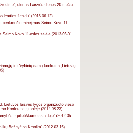
švedimo“, skirtas Laisvės dienos 20-mečiui
po lemties ženklu“ (2013-06-12)
šimtpenkmečio minėjimas Seimo Kovo 11-
as Seimo Kovo 11-osios salėje (2013-06-01
iamųjų ir kūrybinių darbų konkurso „Lietuvių
05)
d. Lietuvos laisvės lygos organizuoto viešo
mo Konferencijų salėje (2012-08-23)
mybės ir pilietiškumo sklaidoje“ (2012-05-
alikų Bažnyčios Kronika“ (2012-03-16)