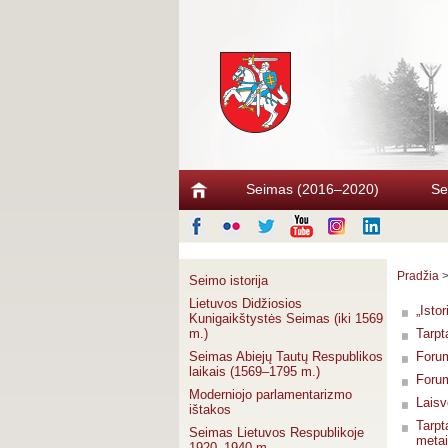
Seimas (2016–2020)
Se
Pradžia
Seimo istorija
Lietuvos Didžiosios
„Isto
Kunigaikštystės Seimas (iki 1569
m.)
Tarpt
Seimas Abiejų Tautų Respublikos
Forum
laikais (1569–1795 m.)
Forum
Moderniojo parlamentarizmo
Laisv
ištakos
Tarpt
Seimas Lietuvos Respublikoje
metai
1920–1940 m.