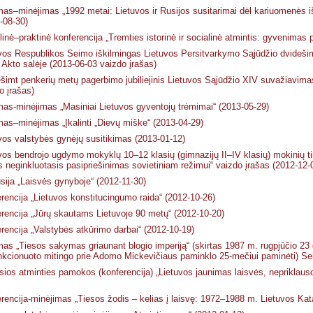
as–minėjimas „1992 metai: Lietuvos ir Rusijos susitarimai dėl kariuomenės i
-08-30)
inė–praktinė konferencija „Tremties istorinė ir socialinė atmintis: gyvenimas 
vos Respublikos Seimo iškilmingas Lietuvos Persitvarkymo Sąjūdžio dvide
 Akto salėje (2013-06-03 vaizdo įrašas)
šimt penkerių metų pagerbimo jubiliejinis Lietuvos Sąjūdžio XIV suvažiavim
o įrašas)
as-minėjimas „Masiniai Lietuvos gyventojų trėmimai“ (2013-05-29)
as–minėjimas „Įkalinti „Dievų miške“ (2013-04-29)
vos valstybės gynėjų susitikimas (2013-01-12)
vos bendrojo ugdymo mokyklų 10–12 klasių (gimnazijų II–IV klasių) mokinių tir
s neginkluotasis pasipriešinimas sovietiniam režimui“ vaizdo įrašas (2012-12-
sija „Laisvės gynyboje“ (2012-11-30)
rencija „Lietuvos konstitucingumo raida“ (2012-10-26)
rencija „Jūrų skautams Lietuvoje 90 metų“ (2012-10-20)
rencija „Valstybės atkūrimo darbai“ (2012-10-19)
as „Tiesos sakymas griaunant blogio imperiją“ (skirtas 1987 m. rugpjūčio 23 
kcionuoto mitingo prie Adomo Mickevičiaus paminklo 25-mečiui paminėti) Sei
ios atminties pamokos (konferencija) „Lietuvos jaunimas laisvės, nepriklauso
rencija-minėjimas „Tiesos žodis – kelias į laisvę: 1972–1988 m. Lietuvos Kat