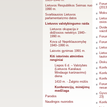
Forum
Lietuvos Respublikos Seimas nuo
(2013
1990 m.
Moksl
Svarbiausios Lietuvos
parlamentarizmo datos
Lietu
osios
Lietuvos valstybingumo raida
Dvide
Lietuvos okupacija ir
vaizd
didžiosios netektys 1940–
1990 m.
Forum
Kova už Nepriklausomybę
Forum
1940–1990 m.
Lietu
Laisvės gynimas 1991 m.
Lietu
Kiti istorinės atminties
tauto
renginiai
Disku
Liepos 6 d. – Valstybės
Konfe
(Lietuvos Karaliaus
Mindaugo karūnavimo)
Konfe
diena
Konfe
1410 m. - Žalgirio mūšis
Forum
Konferencijų, minėjimų
nesan
medžiaga
Gyvos
Parodos
23)
Naudingos nuorodos
Konfe