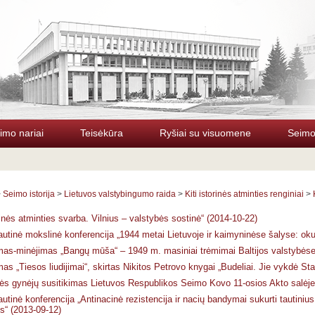
imo nariai
Teisėkūra
Ryšiai su visuomene
Seimo 
>
Seimo istorija
>
Lietuvos valstybingumo raida
>
Kiti istorinės atminties renginiai
>
rinės atminties svarba. Vilnius – valstybės sostinė“ (2014-10-22)
autinė mokslinė konferencija „1944 metai Lietuvoje ir kaimyninėse šalyse: ok
as-minėjimas „Bangų mūša“ – 1949 m. masiniai trėmimai Baltijos valstybėse
as „Tiesos liudijimai“, skirtas Nikitos Petrovo knygai „Budeliai. Jie vykdė St
ės gynėjų susitikimas Lietuvos Respublikos Seimo Kovo 11-osios Akto salėje
autinė konferencija „Antinacinė rezistencija ir nacių bandymai sukurti tautini
s“ (2013-09-12)