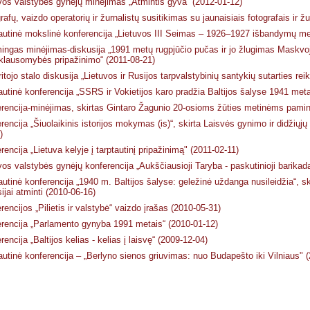
vos valstybės gynėjų minėjimas „Atmintis gyva“ (2012-01-12)
rafų, vaizdo operatorių ir žurnalistų susiti­kimas su jaunaisiais fotografais ir ž
autinė mokslinė konferencija „Lietuvos III Seimas – 1926–1927 išbandymų met
mingas minėjimas-diskusija „1991 metų rugpjūčio pučas ir jo žlugimas Maskvoje
klausomybės pripažinimo“ (2011-08-21)
itojo stalo diskusija „Lietuvos ir Rusijos tarpvalstybinių santykių sutarties re
autinė konferencija „SSRS ir Vokietijos karo pradžia Baltijos šalyse 1941 meta
rencija-minėjimas, skirtas Gintaro Žagunio 20-osioms žūties metinėms paminė
rencija „Šiuolaikinis istorijos mokymas (is)“, skirta Laisvės gynimo ir didži
)
rencija „Lietuva kelyje į tarptautinį pripažinimą" (2011-02-11)
vos valstybės gynėjų konferencija „Aukščiausioji Taryba - paskutinioji barikad
autinė konferencija „1940 m. Baltijos šalyse: geležinė uždanga nusileidžia“, ski
ijai atminti (2010-06-16)
rencijos „Pilietis ir valstybė“ vaizdo įrašas (2010-05-31)
rencija „Parlamento gynyba 1991 metais“ (2010-01-12)
rencija „Baltijos kelias - kelias į laisvę“ (2009-12-04)
autinė konferencija – „Berlyno sienos griuvimas: nuo Budapešto iki Vilniaus" 