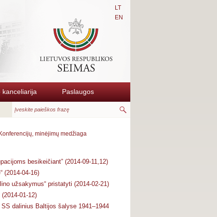
LT
EN
kanceliarija
Paslaugos
Konferencijų, minėjimų medžiaga
upacijoms besikeičiant” (2014-09-11,12)
“ (2014-04-16)
alino užsakymus“ pristatyti (2014-02-21)
 (2014-01-12)
us SS dalinius Baltijos šalyse 1941–1944