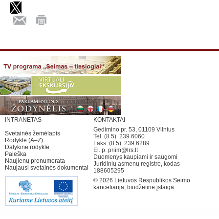
INTRANETAS
KONTAKTAI
Gedimino pr. 53, 01109 Vilnius
Svetainės žemėlapis
Tel. (8 5) 239 6060
Rodyklė (A–Z)
Faks. (8 5) 239 6289
Dalykinė rodyklė
El. p.
priim@lrs.lt
Paieška
Duomenys kaupiami ir saugomi
Naujienų prenumerata
Juridinių asmenų registre, kodas
Naujausi svetainės dokumentai
188605295
© 2026
Lietuvos Respublikos Seimo
kanceliarija, biudžetinė įstaiga