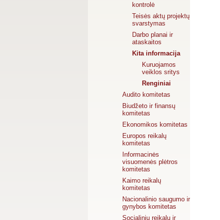
kontrolė
Teisės aktų projektų
svarstymas
Darbo planai ir
ataskaitos
Kita informacija
Kuruojamos
veiklos sritys
Renginiai
Audito komitetas
Biudžeto ir finansų
komitetas
Ekonomikos komitetas
Europos reikalų
komitetas
Informacinės
visuomenės plėtros
komitetas
Kaimo reikalų
komitetas
Nacionalinio saugumo ir
gynybos komitetas
Socialinių reikalų ir