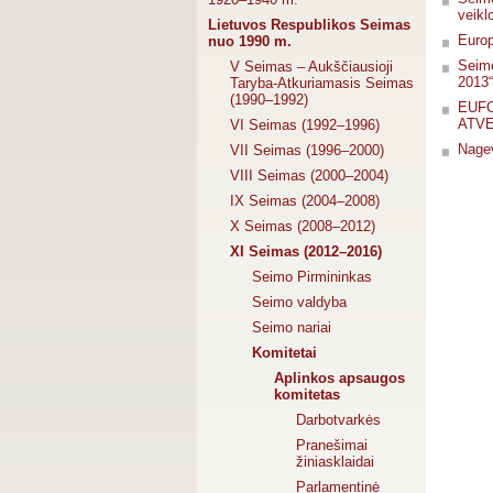
veikl
Lietuvos Respublikos Seimas
Europ
nuo 1990 m.
Seimo
V Seimas – Aukščiausioji
2013“
Taryba-Atkuriamasis Seimas
(1990–1992)
EUFO
ATVE
VI Seimas (1992–1996)
Nagev
VII Seimas (1996–2000)
VIII Seimas (2000–2004)
IX Seimas (2004–2008)
X Seimas (2008–2012)
XI Seimas (2012–2016)
Seimo Pirmininkas
Seimo valdyba
Seimo nariai
Komitetai
Aplinkos apsaugos
komitetas
Darbotvarkės
Pranešimai
žiniasklaidai
Parlamentinė