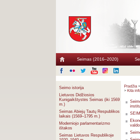
Seimas (2016–2020)
Se
Pradžia
Seimo istorija
>
Kita in
Lietuvos Didžiosios
Kunigaikštystės Seimas (iki 1569
Seimo
m.)
insti
Seimas Abiejų Tautų Respublikos
SEIM
laikais (1569–1795 m.)
Ekono
Moderniojo parlamentarizmo
vald
ištakos
Seime
Seimas Lietuvos Respublikoje
Seime
1920–1940 m.