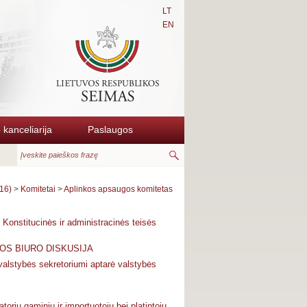
LT
EN
kanceliarija
Paslaugos
16)
>
Komitetai
>
Aplinkos apsaugos komitetas
Konstitucinės ir administracinės teisės
OS BIURO DISKUSIJA
valstybės sekretoriumi aptarė valstybės
torių gaminių ir importuotojų bei platintojų