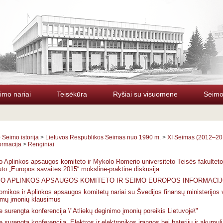
imo nariai
Teisėkūra
Ryšiai su visuomene
Seimo 
>
Seimo istorija
>
Lietuvos Respublikos Seimas nuo 1990 m.
>
XI Seimas (2012–20
formacija
>
Renginiai
 Aplinkos apsaugos komiteto ir Mykolo Romerio universiteto Teisės fakulteto 
tuto „Europos savaitės 2015“ mokslinė-praktinė diskusija
O APLINKOS APSAUGOS KOMITETO IR SEIMO EUROPOS INFORMACIJ
mikos ir Aplinkos apsaugos komitetų nariai su Švedijos finansų ministerijos 
omų įmonių klausimus
 surengta konferencija \"Atliekų deginimo įmonių poreikis Lietuvoje\"
 surengta konferencija „Elektros ir elektronikos įrangos bei baterijų ir akumulia