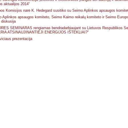
os aktualijos 2014“
os Komisijos narė K. Hedegard susitiko su Seimo Aplinkos apsaugos komite
 Aplinkos apsaugos komiteto, Seimo Kaimo reikalų komiteto ir Seimo Europo
 diskusija
RES SEMINARAS rengiamas bendradarbiaujant su Lietuvos Respublikos 
RIA ATSINAUJINANTIEJI ENERGIJOS IŠTEKLIAI?“
iciaus prezentacija