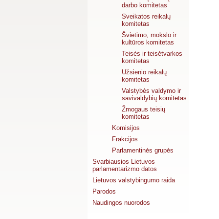
darbo komitetas
Sveikatos reikalų
komitetas
Švietimo, mokslo ir
kultūros komitetas
Teisės ir teisėtvarkos
komitetas
Užsienio reikalų
komitetas
Valstybės valdymo ir
savivaldybių komitetas
Žmogaus teisių
komitetas
Komisijos
Frakcijos
Parlamentinės grupės
Svarbiausios Lietuvos
parlamentarizmo datos
Lietuvos valstybingumo raida
Parodos
Naudingos nuorodos