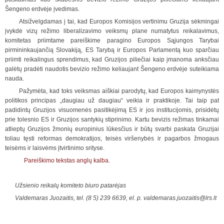
Šengeno erdvėje įvedimas.
Atsižvelgdamas į tai, kad Europos Komisijos vertinimu Gruzija sėkmingai
įvykdė vizų režimo liberalizavimo veiksmų plane numatytus reikalavimus,
komitetas priimtame pareiškime paragino Europos Sąjungos Tarybai
pirmininkaujančią Slovakiją, ES Tarybą ir Europos Parlamentą kuo sparčiau
priimti reikalingus sprendimus, kad Gruzijos piliečiai kaip įmanoma anksčiau
galėtų pradėti naudotis bevizio režimo keliaujant Šengeno erdvėje suteikiama
nauda.
Pažymėta, kad toks veiksmas aiškiai parodytų, kad Europos kaimynystės
politikos principas „daugiau už daugiau“ veikia ir praktikoje. Tai taip pat
padidintų Gruzijos visuomenės pasitikėjimą ES ir jos institucijomis, prisidėtų
prie tolesnio ES ir Gruzijos santykių stiprinimo. Kartu bevizis režimas tinkamai
atlieptų Gruzijos žmonių europinius lūkesčius ir būtų svarbi paskata Gruzijai
toliau tęsti reformas demokratijos, teisės viršenybės ir pagarbos žmogaus
teisėms ir laisvėms įtvirtinimo srityse.
Pareiškimo tekstas anglų kalba.
Užsienio reikalų komiteto biuro patarėjas
Valdemaras Juozaitis, tel. (8 5) 239 6639, el. p.
valdemaras.juozaitis@lrs.lt