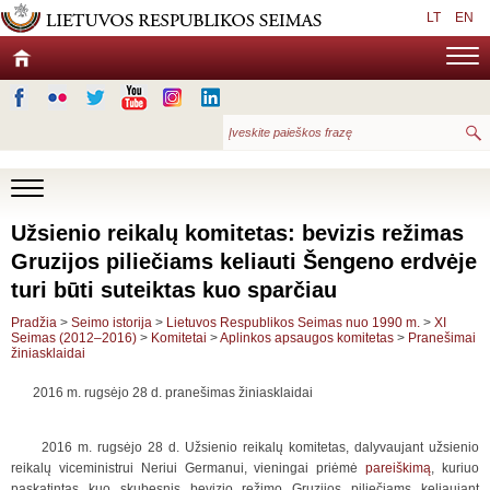
LT
EN
Užsienio reikalų komitetas: bevizis režimas
Gruzijos piliečiams keliauti Šengeno erdvėje
turi būti suteiktas kuo sparčiau
Pradžia
>
Seimo istorija
>
Lietuvos Respublikos Seimas nuo 1990 m.
>
XI
Seimas (2012–2016)
>
Komitetai
>
Aplinkos apsaugos komitetas
>
Pranešimai
žiniasklaidai
2016 m. rugsėjo 28 d. pranešimas žiniasklaidai
2016 m. rugsėjo 28 d. Užsienio reikalų komitetas, dalyvaujant užsienio
reikalų viceministrui Neriui Germanui, vieningai priėmė
pareiškimą
, kuriuo
paskatintas kuo skubesnis bevizio režimo Gruzijos piliečiams keliaujant