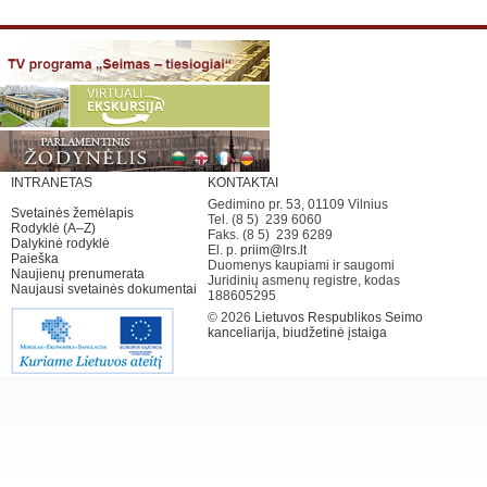
INTRANETAS
KONTAKTAI
Gedimino pr. 53, 01109 Vilnius
Svetainės žemėlapis
Tel. (8 5) 239 6060
Rodyklė (A–Z)
Faks. (8 5) 239 6289
Dalykinė rodyklė
El. p.
priim@lrs.lt
Paieška
Duomenys kaupiami ir saugomi
Naujienų prenumerata
Juridinių asmenų registre, kodas
Naujausi svetainės dokumentai
188605295
© 2026
Lietuvos Respublikos Seimo
kanceliarija, biudžetinė įstaiga