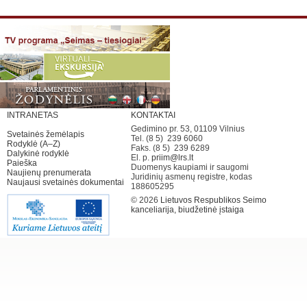
INTRANETAS
KONTAKTAI
Gedimino pr. 53, 01109 Vilnius
Svetainės žemėlapis
Tel. (8 5) 239 6060
Rodyklė (A–Z)
Faks. (8 5) 239 6289
Dalykinė rodyklė
El. p.
priim@lrs.lt
Paieška
Duomenys kaupiami ir saugomi
Naujienų prenumerata
Juridinių asmenų registre, kodas
Naujausi svetainės dokumentai
188605295
© 2026
Lietuvos Respublikos Seimo
kanceliarija, biudžetinė įstaiga