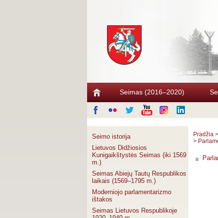
Seimas (2016–2020)
Se
Pradžia
Seimo istorija
>
Parlame
Lietuvos Didžiosios
Kunigaikštystės Seimas (iki 1569
Parla
m.)
Seimas Abiejų Tautų Respublikos
laikais (1569–1795 m.)
Moderniojo parlamentarizmo
ištakos
Seimas Lietuvos Respublikoje
1920–1940 m.