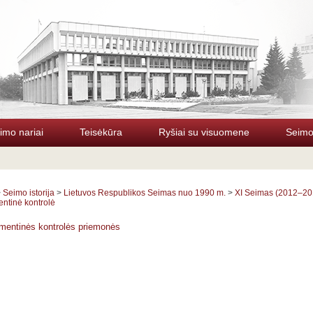
imo nariai
Teisėkūra
Ryšiai su visuomene
Seimo 
>
Seimo istorija
>
Lietuvos Respublikos Seimas nuo 1990 m.
>
XI Seimas (2012–20
ntinė kontrolė
mentinės kontrolės priemonės