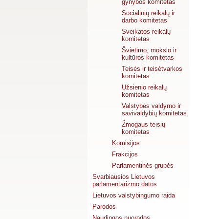
gynybos komitetas
Socialinių reikalų ir
darbo komitetas
Sveikatos reikalų
komitetas
Švietimo, mokslo ir
kultūros komitetas
Teisės ir teisėtvarkos
komitetas
Užsienio reikalų
komitetas
Valstybės valdymo ir
savivaldybių komitetas
Žmogaus teisių
komitetas
Komisijos
Frakcijos
Parlamentinės grupės
Svarbiausios Lietuvos
parlamentarizmo datos
Lietuvos valstybingumo raida
Parodos
Naudingos nuorodos