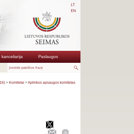
LT
EN
kanceliarija
Paslaugos
16)
>
Komitetai
>
Aplinkos apsaugos komitetas