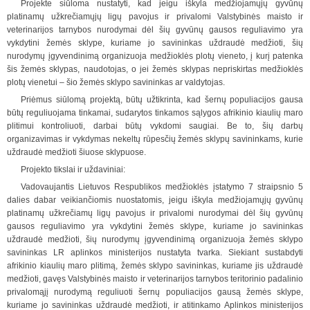
Projekte siūloma nustatyti, kad jeigu iškyla medžiojamųjų gyvūnų
platinamų užkrečiamųjų ligų pavojus ir privalomi Valstybinės maisto ir
veterinarijos tarnybos nurodymai dėl šių gyvūnų gausos reguliavimo yra
vykdytini žemės sklype, kuriame jo savininkas uždraudė medžioti, šių
nurodymų įgyvendinimą organizuoja medžioklės plotų vieneto, į kurį patenka
šis žemės sklypas, naudotojas, o jei žemės sklypas nepriskirtas medžioklės
plotų vienetui – šio žemės sklypo savininkas ar valdytojas.
Priėmus siūlomą projektą, būtų užtikrinta, kad šernų populiacijos gausa
būtų reguliuojama tinkamai, sudarytos tinkamos sąlygos afrikinio kiaulių maro
plitimui kontroliuoti, darbai būtų vykdomi saugiai. Be to, šių darbų
organizavimas ir vykdymas nekeltų rūpesčių žemės sklypų savininkams, kurie
uždraudė medžioti šiuose sklypuose.
Projekto tikslai ir uždaviniai:
Vadovaujantis Lietuvos Respublikos medžioklės įstatymo 7 straipsnio 5
dalies dabar veikiančiomis nuostatomis, jeigu iškyla medžiojamųjų gyvūnų
platinamų užkrečiamų ligų pavojus ir privalomi nurodymai dėl šių gyvūnų
gausos reguliavimo yra vykdytini žemės sklype, kuriame jo savininkas
uždraudė medžioti, šių nurodymų įgyvendinimą organizuoja žemės sklypo
savininkas LR aplinkos ministerijos nustatyta tvarka. Siekiant sustabdyti
afrikinio kiaulių maro plitimą, žemės sklypo savininkas, kuriame jis uždraudė
medžioti, gavęs Valstybinės maisto ir veterinarijos tarnybos teritorinio padalinio
privalomąjį nurodymą reguliuoti šernų populiacijos gausą žemės sklype,
kuriame jo savininkas uždraudė medžioti, ir atitinkamo Aplinkos ministerijos