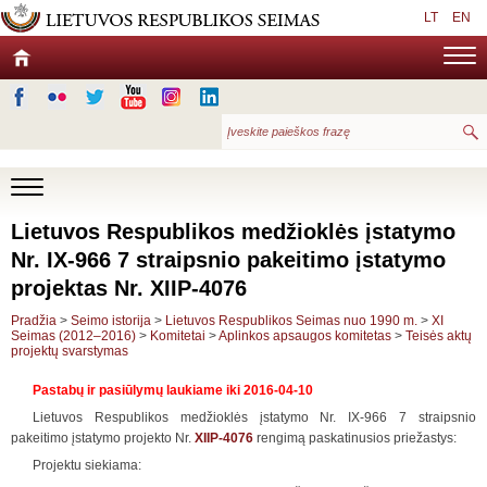
LT
EN
Lietuvos Respublikos medžioklės įstatymo
Nr. IX-966 7 straipsnio pakeitimo įstatymo
projektas Nr. XIIP-4076
Pradžia
>
Seimo istorija
>
Lietuvos Respublikos Seimas nuo 1990 m.
>
XI
Seimas (2012–2016)
>
Komitetai
>
Aplinkos apsaugos komitetas
>
Teisės aktų
projektų svarstymas
Pastabų ir pasiūlymų laukiame iki 2016-04-10
Lietuvos Respublikos medžioklės įstatymo Nr. IX-966 7 straipsnio
pakeitimo įstatymo projekto Nr.
XIIP-4076
rengimą paskatinusios priežastys:
Projektu siekiama: