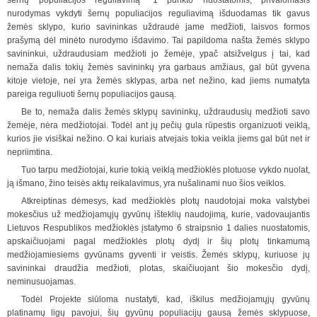
šernų populiacijos reguliavimą“ 1 punkto nuostatomis, privalomasis
nurodymas vykdyti šernų populiacijos reguliavimą išduodamas tik gavus
žemės sklypo, kurio savininkas uždraudė jame medžioti, laisvos formos
prašymą dėl minėto nurodymo išdavimo. Tai papildoma našta žemės sklypo
savininkui, uždraudusiam medžioti jo žemėje, ypač atsižvelgus į tai, kad
nemaža dalis tokių žemės savininkų yra garbaus amžiaus, gal būt gyvena
kitoje vietoje, nei yra žemės sklypas, arba net nežino, kad jiems numatyta
pareiga reguliuoti šernų populiacijos gausą.
Be to, nemaža dalis žemės sklypų savininkų, uždraudusių medžioti savo
žemėje, nėra medžiotojai. Todėl ant jų pečių gula rūpestis organizuoti veiklą,
kurios jie visiškai nežino. O kai kuriais atvejais tokia veikla jiems gal būt net ir
nepriimtina.
Tuo tarpu medžiotojai, kurie tokią veiklą medžioklės plotuose vykdo nuolat,
ją išmano, žino teisės aktų reikalavimus, yra nušalinami nuo šios veiklos.
Atkreiptinas dėmesys, kad medžioklės plotų naudotojai moka valstybei
mokesčius už medžiojamųjų gyvūnų išteklių naudojimą, kurie, vadovaujantis
Lietuvos Respublikos medžioklės įstatymo 6 straipsnio 1 dalies nuostatomis,
apskaičiuojami pagal medžioklės plotų dydį ir šių plotų tinkamumą
medžiojamiesiems gyvūnams gyventi ir veistis. Žemės sklypų, kuriuose jų
savininkai draudžia medžioti, plotas, skaičiuojant šio mokesčio dydį,
neminusuojamas.
Todėl Projekte siūloma nustatyti, kad, iškilus medžiojamųjų gyvūnų
platinamų ligų pavojui, šių gyvūnų populiacijų gausą žemės sklypuose,