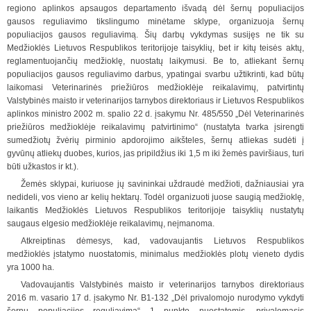
regiono aplinkos apsaugos departamento išvadą dėl šernų populiacijos
gausos reguliavimo tikslingumo minėtame sklype, organizuoja šernų
populiacijos gausos reguliavimą. Šių darbų vykdymas susijęs ne tik su
Medžioklės Lietuvos Respublikos teritorijoje taisyklių, bet ir kitų teisės aktų,
reglamentuojančių medžioklę, nuostatų laikymusi. Be to, atliekant šernų
populiacijos gausos reguliavimo darbus, ypatingai svarbu užtikrinti, kad būtų
laikomasi Veterinarinės priežiūros medžioklėje reikalavimų, patvirtintų
Valstybinės maisto ir veterinarijos tarnybos direktoriaus ir Lietuvos Respublikos
aplinkos ministro 2002 m. spalio 22 d. įsakymu Nr. 485/550 „Dėl Veterinarinės
priežiūros medžioklėje reikalavimų patvirtinimo“ (nustatyta tvarka įsirengti
sumedžiotų žvėrių pirminio apdorojimo aikšteles, šernų atliekas sudėti į
gyvūnų atliekų duobes, kurios, jas pripildžius iki 1,5 m iki žemės paviršiaus, turi
būti užkastos ir kt.).
Žemės sklypai, kuriuose jų savininkai uždraudė medžioti, dažniausiai yra
nedideli, vos vieno ar kelių hektarų. Todėl organizuoti juose saugią medžioklę,
laikantis Medžioklės Lietuvos Respublikos teritorijoje taisyklių nustatytų
saugaus elgesio medžioklėje reikalavimų, neįmanoma.
Atkreiptinas dėmesys, kad, vadovaujantis Lietuvos Respublikos
medžioklės įstatymo nuostatomis, minimalus medžioklės plotų vieneto dydis
yra 1000 ha.
Vadovaujantis Valstybinės maisto ir veterinarijos tarnybos direktoriaus
2016 m. vasario 17 d. įsakymo Nr. B1-132 „Dėl privalomojo nurodymo vykdyti