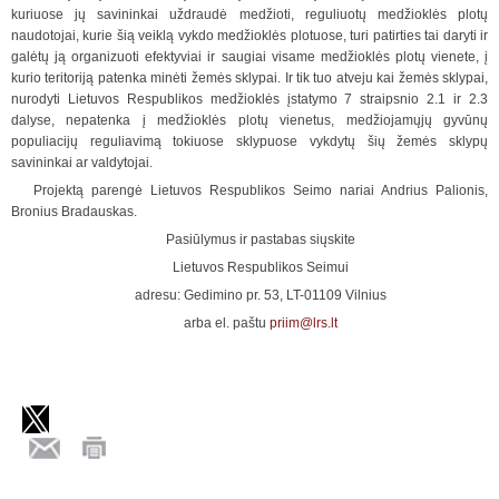
kuriuose jų savininkai uždraudė medžioti, reguliuotų medžioklės plotų
naudotojai, kurie šią veiklą vykdo medžioklės plotuose, turi patirties tai daryti ir
galėtų ją organizuoti efektyviai ir saugiai visame medžioklės plotų vienete, į
kurio teritoriją patenka minėti žemės sklypai. Ir tik tuo atveju kai žemės sklypai,
nurodyti Lietuvos Respublikos medžioklės įstatymo 7 straipsnio 2.1 ir 2.3
dalyse, nepatenka į medžioklės plotų vienetus, medžiojamųjų gyvūnų
populiacijų reguliavimą tokiuose sklypuose vykdytų šių žemės sklypų
savininkai ar valdytojai.
Projektą parengė Lietuvos Respublikos Seimo nariai Andrius Palionis,
Bronius Bradauskas.
Pasiūlymus ir pastabas siųskite
Lietuvos Respublikos Seimui
adresu: Gedimino pr. 53, LT-01109 Vilnius
arba el. paštu
priim@lrs.lt