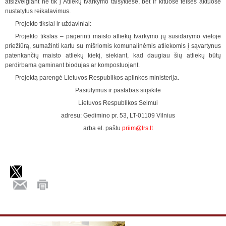
atsižvelgiant ne tik į Atliekų tvarkymo taisyklėse, bet ir kituose teisės aktuose
nustatytus reikalavimus.
Projekto tikslai ir uždaviniai:
Projekto tikslas – pagerinti maisto atliekų tvarkymo jų susidarymo vietoje
priežiūrą, sumažinti kartu su mišriomis komunalinėmis atliekomis į sąvartynus
patenkančių maisto atliekų kiekį, siekiant, kad daugiau šių atliekų būtų
perdirbama gaminant biodujas ar kompostuojant.
Projektą parengė Lietuvos Respublikos aplinkos ministerija.
Pasiūlymus ir pastabas siųskite
Lietuvos Respublikos Seimui
adresu: Gedimino pr. 53, LT-01109 Vilnius
arba el. paštu
priim@lrs.lt