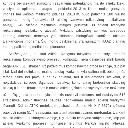
kontrolę bei siekiant sumažinti į sąvartynus patenkančių maisto atliekų kiekį,
valstybiniai aplinkos apsaugos inspektoriai 2013 m. tikrino maisto gamybos
įmones bei viešojo maitinimo įstaigas. 2013 m. buvo patikrinta 180 maisto
gamybos įmonių (nustatyta 13 atliekų tvarkymo reikalavimų nesilaikymo
atvejų), 249 viešojo maitinimo įstaigos (nustatyti 38 atliekų tvarkymo
reikalavimų nesilaikymo atvejai). Vykdant valstybinę aplinkos apsaugos
kontrolę didesnis dėmesys yra skiriamas biologiškai skaidžias atliekas
tvarkančioms įmonėms. Šių įmonių patikrinimai yra numatomi RAAD planinių
įmonių patikrinimų metiniuose planuose.
Atsižvelgiant į tai, kad Atliekų tvarkymo taisyklėse nenustatyti detalūs
reikalavimai kompostavimo procesui, kompostui, nėra galimybės skirti baudų
3
pagal ATPK 51
straipsnį už pažeidimus kompostavimo proceso srityje, taip pat
į tai, kad dėl netinkamo maisto atliekų tvarkymo kyla galima mikrobiologinės
taršos rizika bei pavojus ne tik aplinkai, bet ir visuomenės sveikatai, o
neįvykdžius Europos Sąjungos nustatytų komunalinių biologiškai skaidžių
atliekų (į kurias įtraukiamos ir maisto atliekos) šalinimo sąvartynuose mažinimo
3
užduočių gresia baudos, kyla poreikis nustatyti didesnes, nei nustatytos 51
straipsnyje, administracines baudas netinkamam maisto atliekų tvarkymui
išvengti. Dėl to ATPK projektą (registracijos Seime Nr. XIIP-3372) siūloma
28
papildyti nauju 51
straipsniu, nustatant administracines nuobaudas tvarkant
maisto atliekas susidarymo vietoje, t. y. maisto tvarkymo subjektuose, taip pat
atliekų tvarkymo įmonėse, turinčiose leidimus tvarkyti maisto atliekas,