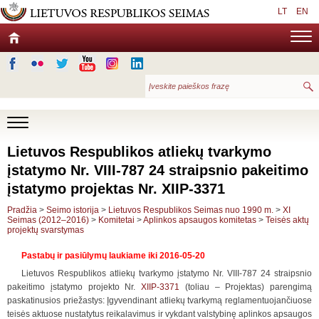
LT
EN
Lietuvos Respublikos atliekų tvarkymo
įstatymo Nr. VIII-787 24 straipsnio pakeitimo
įstatymo projektas Nr. XIIP-3371
Pradžia
>
Seimo istorija
>
Lietuvos Respublikos Seimas nuo 1990 m.
>
XI
Seimas (2012–2016)
>
Komitetai
>
Aplinkos apsaugos komitetas
>
Teisės aktų
projektų svarstymas
Pastabų ir pasiūlymų laukiame iki 2016-05-20
Lietuvos Respublikos atliekų tvarkymo įstatymo Nr. VIII-787 24 straipsnio
pakeitimo įstatymo projekto Nr.
XIIP-3371
(toliau – Projektas) parengimą
paskatinusios priežastys: Įgyvendinant atliekų tvarkymą reglamentuojančiuose
teisės aktuose nustatytus reikalavimus ir vykdant valstybinę aplinkos apsaugos