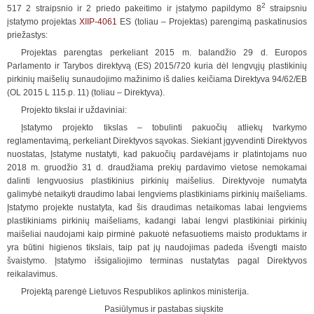
2
517 2 straipsnio ir 2 priedo pakeitimo ir įstatymo papildymo 8
straipsniu
įstatymo projektas
XIIP-4061
ES (toliau – Projektas) parengimą paskatinusios
priežastys:
Projektas parengtas perkeliant 2015 m. balandžio 29 d. Europos
Parlamento ir Tarybos direktyvą (ES) 2015/720 kuria dėl lengvųjų plastikinių
pirkinių maišelių sunaudojimo mažinimo iš dalies keičiama Direktyva 94/62/EB
(OL 2015 L 115.p. 11) (toliau – Direktyva).
Projekto tikslai ir uždaviniai:
Įstatymo projekto tikslas – tobulinti pakuočių atliekų tvarkymo
reglamentavimą, perkeliant Direktyvos sąvokas. Siekiant įgyvendinti Direktyvos
nuostatas, Įstatyme nustatyti, kad pakuočių pardavėjams ir platintojams nuo
2018 m. gruodžio 31 d. draudžiama prekių pardavimo vietose nemokamai
dalinti lengvuosius plastikinius pirkinių maišelius. Direktyvoje numatyta
galimybė netaikyti draudimo labai lengviems plastikiniams pirkinių maišeliams.
Įstatymo projekte nustatyta, kad šis draudimas netaikomas labai lengviems
plastikiniams pirkinių maišeliams, kadangi labai lengvi plastikiniai pirkinių
maišeliai naudojami kaip pirminė pakuotė nefasuotiems maisto produktams ir
yra būtini higienos tikslais, taip pat jų naudojimas padeda išvengti maisto
švaistymo. Įstatymo išsigaliojimo terminas nustatytas pagal Direktyvos
reikalavimus.
Projektą parengė Lietuvos Respublikos aplinkos ministerija.
Pasiūlymus ir pastabas siųskite