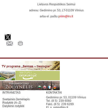
Lietuvos Respublikos Seimui
adresu: Gedimino pr. 53, LT-01109 Vilnius
arba el. paštu
priim@lrs.lt
INTRANETAS
KONTAKTAI
Gedimino pr. 53, 01109 Vilnius
Svetainės žemėlapis
Tel. (8 5) 239 6060
Rodyklė (A–Z)
Faks. (8 5) 239 6289
Dalykinė rodyklė
El. p.
priim@lrs.lt