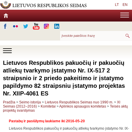
LT
EN
Lietuvos Respublikos pakuočių ir pakuočių
atliekų tvarkymo įstatymo Nr. IX-517 2
straipsnio ir 2 priedo pakeitimo ir įstatymo
papildymo 82 straipsniu įstatymo projektas
Nr. XIIP-4061 ES
Pradžia
>
Seimo istorija
>
Lietuvos Respublikos Seimas nuo 1990 m.
>
XI
Seimas (2012–2016)
>
Komitetai
>
Aplinkos apsaugos komitetas
>
Teisės aktų
projektų svarstymas
Pastabų ir pasiūlymų laukiame iki 2016-05-20
Lietuvos Respublikos pakuočių ir pakuočių atliekų tvarkymo įstatymo Nr. IX-