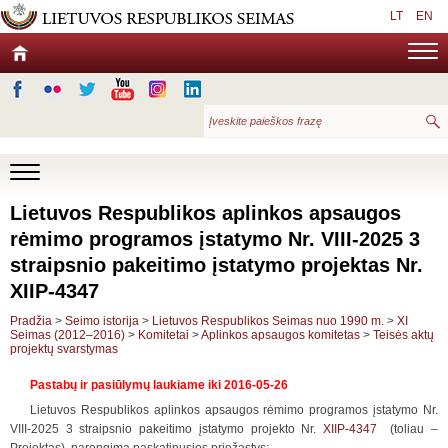
LT
EN
Lietuvos Respublikos aplinkos apsaugos
rėmimo programos įstatymo Nr. VIII-2025 3
straipsnio pakeitimo įstatymo projektas Nr.
XIIP-4347
Pradžia
>
Seimo istorija
>
Lietuvos Respublikos Seimas nuo 1990 m.
>
XI
Seimas (2012–2016)
>
Komitetai
>
Aplinkos apsaugos komitetas
>
Teisės aktų
projektų svarstymas
Pastabų ir pasiūlymų laukiame iki 2016-05-26
Lietuvos Respublikos aplinkos apsaugos rėmimo programos įstatymo Nr.
VIII-2025 3 straipsnio pakeitimo įstatymo projekto Nr.
XIIP-4347
(toliau –