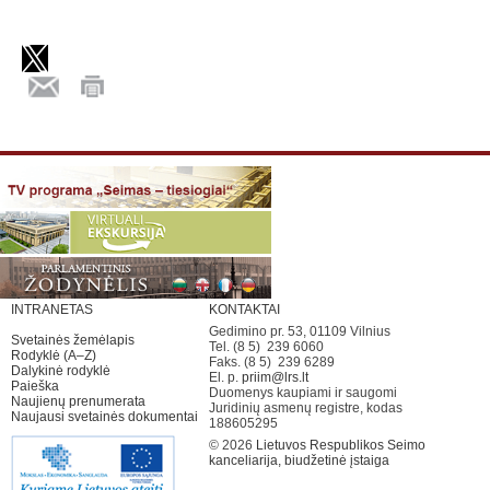
INTRANETAS
KONTAKTAI
Gedimino pr. 53, 01109 Vilnius
Svetainės žemėlapis
Tel. (8 5) 239 6060
Rodyklė (A–Z)
Faks. (8 5) 239 6289
Dalykinė rodyklė
El. p.
priim@lrs.lt
Paieška
Duomenys kaupiami ir saugomi
Naujienų prenumerata
Juridinių asmenų registre, kodas
Naujausi svetainės dokumentai
188605295
© 2026
Lietuvos Respublikos Seimo
kanceliarija, biudžetinė įstaiga