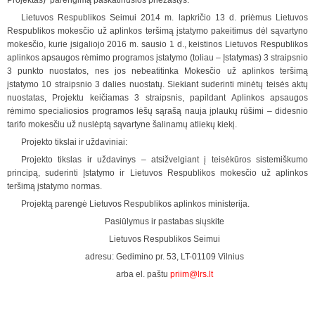
Projektas) parengimą paskatinusios priežastys:
Lietuvos Respublikos Seimui 2014 m. lapkričio 13 d. priėmus Lietuvos
Respublikos mokesčio už aplinkos teršimą įstatymo pakeitimus dėl sąvartyno
mokesčio, kurie įsigaliojo 2016 m. sausio 1 d., keistinos Lietuvos Respublikos
aplinkos apsaugos rėmimo programos įstatymo (toliau – Įstatymas) 3 straipsnio
3 punkto nuostatos, nes jos nebeatitinka Mokesčio už aplinkos teršimą
įstatymo 10 straipsnio 3 dalies nuostatų. Siekiant suderinti minėtų teisės aktų
nuostatas, Projektu keičiamas 3 straipsnis, papildant Aplinkos apsaugos
rėmimo specialiosios programos lėšų sąrašą nauja įplaukų rūšimi – didesnio
tarifo mokesčiu už nuslėptą sąvartyne šalinamų atliekų kiekį.
Projekto tikslai ir uždaviniai:
Projekto tikslas ir uždavinys – atsižvelgiant į teisėkūros sistemiškumo
principą, suderinti Įstatymo ir Lietuvos Respublikos mokesčio už aplinkos
teršimą įstatymo normas.
Projektą parengė Lietuvos Respublikos aplinkos ministerija.
Pasiūlymus ir pastabas siųskite
Lietuvos Respublikos Seimui
adresu: Gedimino pr. 53, LT-01109 Vilnius
arba el. paštu
priim@lrs.lt