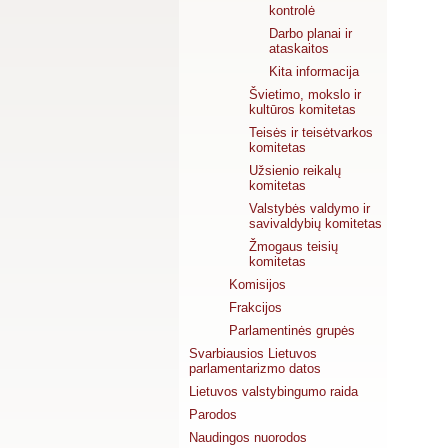
kontrolė
Darbo planai ir
ataskaitos
Kita informacija
Švietimo, mokslo ir
kultūros komitetas
Teisės ir teisėtvarkos
komitetas
Užsienio reikalų
komitetas
Valstybės valdymo ir
savivaldybių komitetas
Žmogaus teisių
komitetas
Komisijos
Frakcijos
Parlamentinės grupės
Svarbiausios Lietuvos
parlamentarizmo datos
Lietuvos valstybingumo raida
Parodos
Naudingos nuorodos