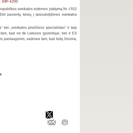
r.
XIIP-4200.
 Respublikos sveikatos sistemos įstatymą Nr. I-552
 pacientų teisių į tarpvalstybines sveikatos
 bei „sveikatos priežiūros specialistas“ ir taip
tam, kad ne tik Lietuvos gyventojai, bet ir ES
momis paslaugomis, vadinasi tam, kad būtų žinoma,
us