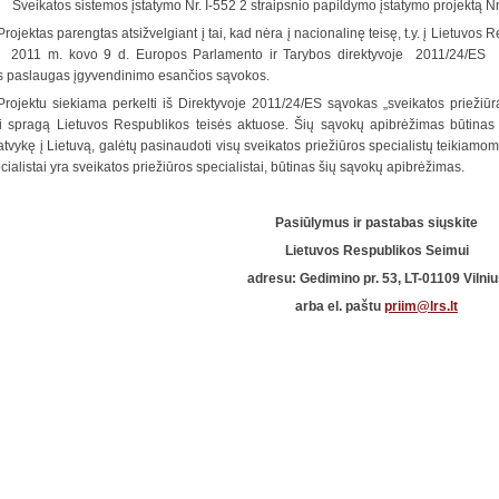
atos sistemos įstatymo Nr. I-552 2 straipsnio papildymo įstatymo projektą N
Projektas parengtas atsižvelgiant į tai, kad nėra į nacionalinę teisę, t.y. į Lietuvos
s 2011 m. kovo 9 d. Europos Parlamento ir Tarybos direktyvoje 2011/24/ES Dėl
os paslaugas įgyvendinimo esančios sąvokos.
Projektu siekiama perkelti iš Direktyvoje 2011/24/ES sąvokas „sveikatos priežiūra“
ti spragą Lietuvos Respublikos teisės aktuose. Šių sąvokų apibrėžimas būtinas 
, atvykę į Lietuvą, galėtų pasinaudoti visų sveikatos priežiūros specialistų teikia
cialistai yra sveikatos priežiūros specialistai, būtinas šių sąvokų apibrėžimas.
Pasiūlymus ir pastabas siųskite
Lietuvos Respublikos Seimui
adresu:
Gedimino pr. 53, LT-01109 Vilni
arba el. paštu
priim@lrs.lt