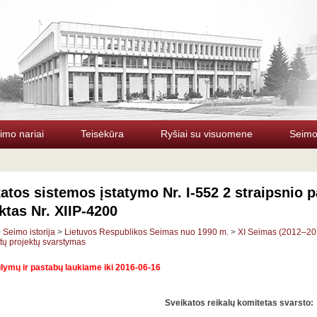
imo nariai
Teisėkūra
Ryšiai su visuomene
Seimo 
atos sistemos įstatymo Nr. I-552 2 straipsnio 
ktas Nr. XIIP-4200
>
Seimo istorija
>
Lietuvos Respublikos Seimas nuo 1990 m.
>
XI Seimas (2012–20
tų projektų svarstymas
lymų ir pastabų l
aukiame
iki 2016-06-16
Sveikatos reikalų komitetas svarsto: