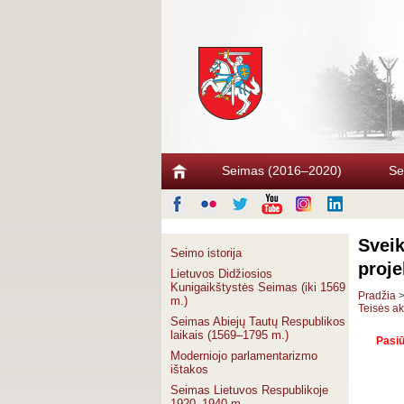
Seimas (2016–2020)
Se
Sveik
Seimo istorija
proje
Lietuvos Didžiosios
Kunigaikštystės Seimas (iki 1569
Pradžia
m.)
Teisės ak
Seimas Abiejų Tautų Respublikos
laikais (1569–1795 m.)
Pasiū
Moderniojo parlamentarizmo
ištakos
Seimas Lietuvos Respublikoje
1920–1940 m.