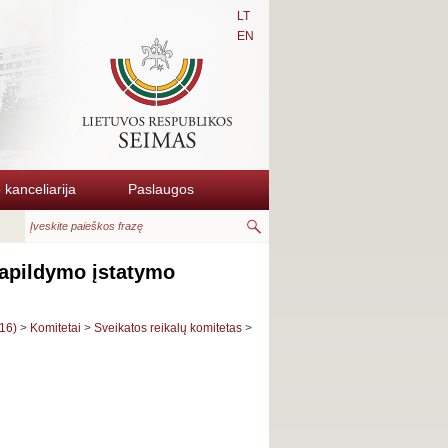
LT
EN
kanceliarija
Paslaugos
papildymo įstatymo
16)
>
Komitetai
>
Sveikatos reikalų komitetas
>