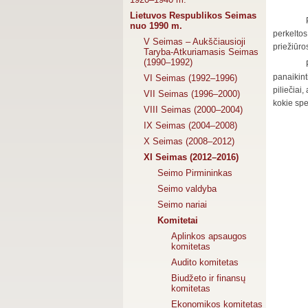
Sveik
Lietuvos Respublikos Seimas
nuo 1990 m.
perkelto
V Seimas – Aukščiausioji
priežiūr
Taryba-Atkuriamasis Seimas
(1990–1992)
panaikin
VI Seimas (1992–1996)
piliečiai
VII Seimas (1996–2000)
kokie spe
VIII Seimas (2000–2004)
IX Seimas (2004–2008)
X Seimas (2008–2012)
XI Seimas (2012–2016)
Seimo Pirmininkas
Seimo valdyba
Seimo nariai
Komitetai
Aplinkos apsaugos
komitetas
Audito komitetas
Biudžeto ir finansų
komitetas
Ekonomikos komitetas