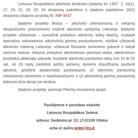
Lietuvos Respublikos alkoholio kontrolės įstatymo Nr. I-857 2, 16(1),
17, 18, 22, 28, 29, 34 straipsnių pakeitimo ir įstatymo papildymo 16(2)
straipsniu įstatymo projektą Nr.
XIIP-4437
.
Įstatymo projekto tikslas – alkoholio prieinamumą ir reklamą
ribojančiomis priemonėmis mažinti alkoholio vartojimą Lietuvoje. Įstatymo
projekto uždaviniai – sumažinti prekybos alkoholiu taškų skaičių, nustatyti
specialius reikalavimus alkoholinių gėrimų parduotuvėms, visiškai uždrausti
alkoholio reklamą Lietuvoje, uždrausti fiziniams asmenims gabenti ir laikyti
viešose vietose, išskyrus prekybos alkoholiniais gėrimais vietas, alkoholinius
produktus atidengta pakuote, trumpinti alkoholio pardavimo laiką nuo 10 iki 20
val., iki 20 metų padidinti amžių asmenų, kuriems draudžiama parduoti
alkoholį, griežtinti atsakomybę pardavėjams už alkoholio pardavimą
neblaiviems asmenims ir nepilnamečiams ir už alkoholinių gėrimų pardavimą
didesnio tūrio taroje nei leistina.
Įstatymo projektą parengė Piliečių iniciatyvinė grupė.
Pasiūlymus ir pastabas siųskite
Lietuvos Respublikos Seimui
adresu:
Gedimino pr. 53, LT-01109 Vilnius
arba el. paštu
priim@lrs.lt