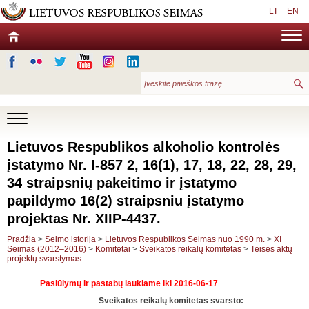
LT
EN
Lietuvos Respublikos alkoholio kontrolės
įstatymo Nr. I-857 2, 16(1), 17, 18, 22, 28, 29,
34 straipsnių pakeitimo ir įstatymo
papildymo 16(2) straipsniu įstatymo
projektas Nr. XIIP-4437.
Pradžia
>
Seimo istorija
>
Lietuvos Respublikos Seimas nuo 1990 m.
>
XI
Seimas (2012–2016)
>
Komitetai
>
Sveikatos reikalų komitetas
>
Teisės aktų
projektų svarstymas
Pasiūlymų ir pastabų laukiame iki 2016-06-17
Sveikatos reikalų komitetas svarsto: