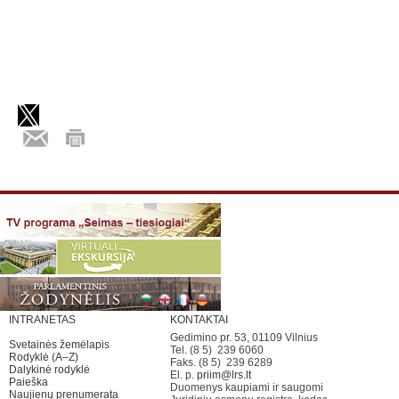
INTRANETAS
KONTAKTAI
Gedimino pr. 53, 01109 Vilnius
Svetainės žemėlapis
Tel. (8 5) 239 6060
Rodyklė (A–Z)
Faks. (8 5) 239 6289
Dalykinė rodyklė
El. p.
priim@lrs.lt
Paieška
Duomenys kaupiami ir saugomi
Naujienų prenumerata