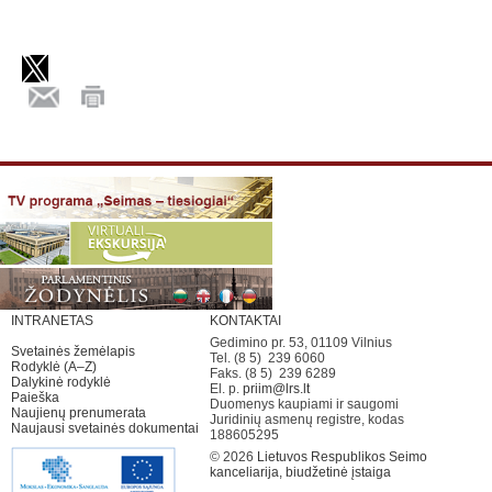
INTRANETAS
KONTAKTAI
Gedimino pr. 53, 01109 Vilnius
Svetainės žemėlapis
Tel. (8 5) 239 6060
Rodyklė (A–Z)
Faks. (8 5) 239 6289
Dalykinė rodyklė
El. p.
priim@lrs.lt
Paieška
Duomenys kaupiami ir saugomi
Naujienų prenumerata
Juridinių asmenų registre, kodas
Naujausi svetainės dokumentai
188605295
© 2026
Lietuvos Respublikos Seimo
kanceliarija, biudžetinė įstaiga