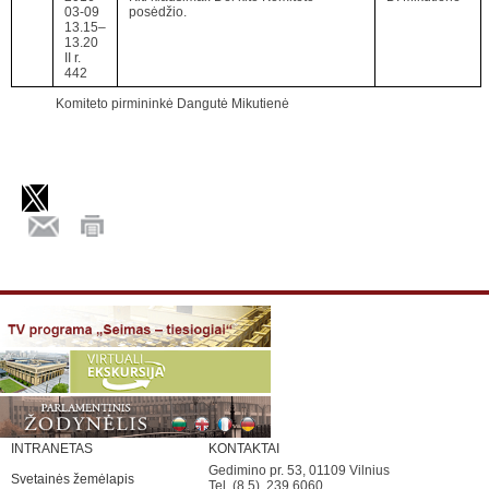
03-09
posėdžio.
13.15–
13.20
II r.
442
Komiteto pirmininkė Dangutė Mikutienė
INTRANETAS
KONTAKTAI
Gedimino pr. 53, 01109 Vilnius
Svetainės žemėlapis
Tel. (8 5) 239 6060