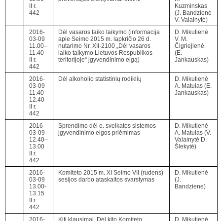
II r.
Kuzminskas
442
(J. Bandzienė
V. Valainytė)
2016-
Dėl vasaros laiko taikymo (informacija
D. Mikutienė
03-09
apie Seimo 2015 m. lapkričio 26 d.
V. M.
11.00–
nutarimo Nr. XII-2100 „Dėl vasaros
Čigriejienė
11.40
laiko taikymo Lietuvos Respublikos
(E.
II r.
teritorijoje“ įgyvendinimo eigą)
Jankauskas)
442
2016-
Dėl alkoholio statistinių rodiklių
D. Mikutienė
03-09
A. Matulas (E.
11.40–
Jankauskas)
12.40
II r.
442
2016-
Sprendimo dėl e. sveikatos sistemos
D. Mikutienė
03-09
įgyvendinimo eigos priėmimas
A. Matulas (V.
12.40–
Valainytė D.
13.00
Šlekytė)
II r.
442
2016-
Komiteto 2015 m. XI Seimo VII (rudens)
D. Mikutienė
03-09
sesijos darbo ataskaitos svarstymas
(J.
13.00-
Bandzienė)
13.15
II r.
442
2016-
Kiti klausimai. Dėl kito Komiteto
D. Mikutienė