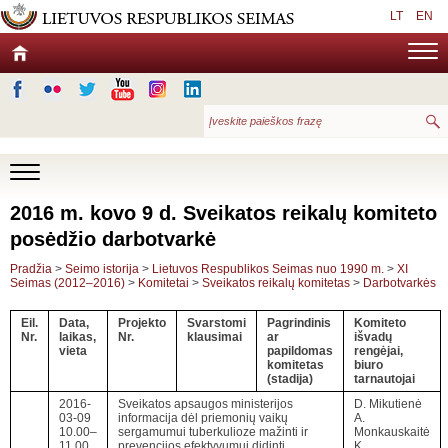
LT
EN
2016 m. kovo 9 d. Sveikatos reikalų komiteto
posėdžio darbotvarkė
Pradžia
>
Seimo istorija
>
Lietuvos Respublikos Seimas nuo 1990 m.
>
XI
Seimas (2012–2016)
>
Komitetai
>
Sveikatos reikalų komitetas
>
Darbotvarkės
Eil.
Data,
Projekto
Svarstomi
Pagrindinis
Komiteto
Nr.
laikas,
Nr.
klausimai
ar
išvadų
vieta
papildomas
rengėjai,
komitetas
biuro
(stadija)
tarnautojai
2016-
Sveikatos apsaugos ministerijos
D. Mikutienė
03-09
informacija dėl priemonių vaikų
A.
10.00–
sergamumui tuberkulioze mažinti ir
Monkauskaitė
11.00
prevencijos efektyvumui didinti
K.