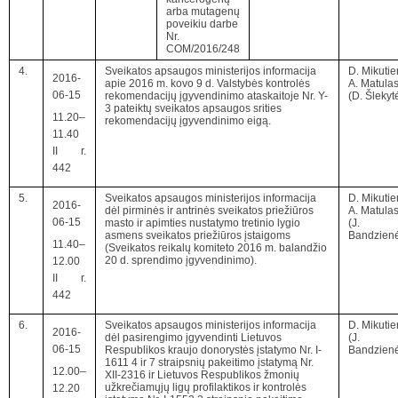
arba mutagenų
poveikiu darbe
Nr.
COM/2016/248
4.
Sveikatos apsaugos ministerijos informacija
D. Mikuti
2016-
apie 2016 m. kovo 9 d. Valstybės kontrolės
A. Matula
06-15
rekomendacijų įgyvendinimo ataskaitoje Nr. Y-
(D. Šlekyt
3 pateiktų sveikatos apsaugos srities
11.20–
rekomendacijų įgyvendinimo eigą.
11.40
II r.
442
5.
Sveikatos apsaugos ministerijos informacija
D. Mikuti
2016-
dėl pirminės ir antrinės sveikatos priežiūros
A. Matula
06-15
masto ir apimties nustatymo tretinio lygio
(J.
asmens sveikatos priežiūros įstaigoms
Bandzien
11.40–
(Sveikatos reikalų komiteto 2016 m. balandžio
20 d. sprendimo įgyvendinimo).
12.00
II r.
442
6.
Sveikatos apsaugos ministerijos informacija
D. Mikuti
2016-
dėl pasirengimo įgyvendinti Lietuvos
(J.
06-15
Respublikos kraujo donorystės įstatymo Nr. I-
Bandzien
1611 4 ir 7 straipsnių pakeitimo įstatymą Nr.
12.00–
XII-2316 ir Lietuvos Respublikos žmonių
užkrečiamųjų ligų profilaktikos ir kontrolės
12.20