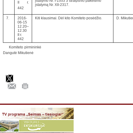
įstatymo Nr. I-1553 3 straipsnio pakeitimo
II r.
įstatymą Nr. XII-2317.
442
7.
2016-
Kiti klausimai. Dėl kito Komiteto posėdžio.
D. Mikuti
06-15
12.20–
12.30
II r.
442
Komiteto pirmininkė
Dangutė Mikutienė