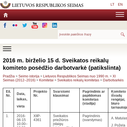
LT
EN
2016 m. birželio 15 d. Sveikatos reikalų
komiteto posėdžio darbotvarkė (patikslinta)
Pradžia
>
Seimo istorija
>
Lietuvos Respublikos Seimas nuo 1990 m.
>
XI
Seimas (2012–2016)
>
Komitetai
>
Sveikatos reikalų komitetas
>
Darbotvarkės
Eil.
Projekto
Svarstomi
Pagrindinis ar
Komiteto
Data,
Nr.
Nr.
klausimai
papildomas
išvadų
laikas,
komitetas
rengėjai,
(stadija)
biuro
vieta
tarnautoja
1.
2016-
XIIP-
Sveikatos
Pagrindinis
A. Matula
06-15
4361
priežiūros
(svarstymas)
10.00–
įstaigų
J. Požela