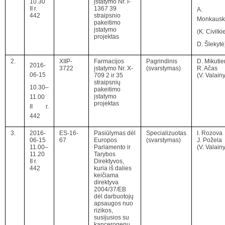
10.30
įstatymo Nr. I-
II r.
1367 39
A.
442
straipsnio
Monkausk
pakeitimo
įstatymo
(K. Civilk
projektas
D. Šlekytė
2.
XIIP-
Farmacijos
Pagrindinis
D. Mikuti
2016-
3722
įstatymo Nr. X-
(svarstymas)
R. Ačas
06-15
709 2 ir 35
(V. Valainy
straipsnių
10.30–
pakeitimo
įstatymo
11.00
projektas
II r.
442
3.
2016-
ES-16-
Pasiūlymas dėl
Specializuotas
I. Rozova
06-15
67
Europos
(svarstymas)
J. Požela
11.00–
Parlamento ir
(V. Valainy
11.20
Tarybos
II r.
Direktyvos,
442
kuria iš dalies
keičiama
direktyva
2004/37/EB
dėl darbuotojų
apsaugos nuo
rizikos,
susijusios su
kancerogenų