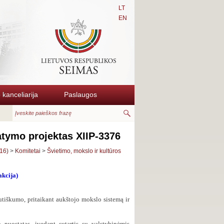
LT
EN
kanceliarija
Paslaugos
tatymo projektas XIIP-3376
16)
>
Komitetai
>
Švietimo, mokslo ir kultūros
akcija)
utiškumo, pritaikant aukštojo mokslo sistemą ir
 nuostatas, įvedant sutartis su valstybinėmis