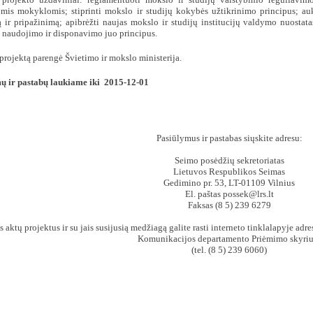
omis mokyklomis; stiprinti mokslo ir studijų kokybės užtikrinimo principus; au
 ir pripažinimą; apibrėžti naujas mokslo ir studijų institucijų valdymo nuostat
 naudojimo ir disponavimo juo principus.
projektą parengė Švietimo ir mokslo ministerija.
ų ir pastabų laukiame iki
2015-12-01
Pasiūlymus ir pastabas siųskite adresu:
Seimo posėdžių sekretoriatas
Lietuvos Respublikos Seimas
Gedimino pr. 53, LT-01109 Vilnius
El. paštas
possek@lrs.lt
Faksas (
8 5)
239 6279
s aktų projektus ir su jais susijusią medžiagą galite rasti
interneto tinklalapyje adr
Komunikacijos departamento Priėmimo skyriu
(tel. (8 5) 239 6060)