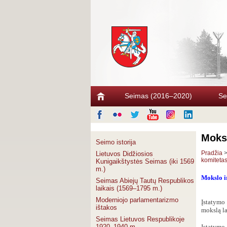
Seimas (2016–2020)
Se
Moksl
Seimo istorija
Pradžia
Lietuvos Didžiosios
komiteta
Kunigaikštystės Seimas (iki 1569
m.)
Mokslo i
Seimas Abiejų Tautų Respublikos
laikais (1569–1795 m.)
Moderniojo parlamentarizmo
Įstatymo 
ištakos
mokslą la
Seimas Lietuvos Respublikoje
1920–1940 m.
Įstatymo