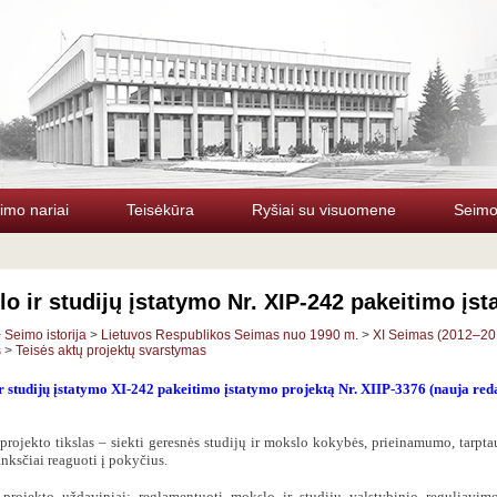
imo nariai
Teisėkūra
Ryšiai su visuomene
Seimo 
o ir studijų įstatymo Nr. XIP-242 pakeitimo įs
>
Seimo istorija
>
Lietuvos Respublikos Seimas nuo 1990 m.
>
XI Seimas (2012–20
s
>
Teisės aktų projektų svarstymas
r studijų įstatymo XI-242 pakeitimo įstatymo projektą Nr. XIIP-3376 (nauja red
projekto tikslas
– siekti geresnės studijų ir mokslo kokybės, prieinamumo, tarpta
nksčiai reaguoti į pokyčius.
 projekto uždaviniai:
reglamentuoti mokslo ir studijų valstybinio reguliavimo