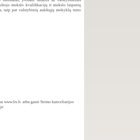
kštojo mokslo kvalifikacijų ir mokslo laipsnių
as, taip pat valstybinių aukštųjų mokyklų turto
esu
www.lrs.lt
. arba gauti
Seimo kanceliarijos
je