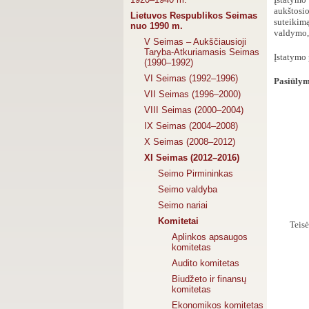
aukštosi
Lietuvos Respublikos Seimas
suteikimą
nuo 1990 m.
valdymo,
V Seimas – Aukščiausioji
Taryba-Atkuriamasis Seimas
Įstatymo 
(1990–1992)
VI Seimas (1992–1996)
Pasiūlym
VII Seimas (1996–2000)
VIII Seimas (2000–2004)
IX Seimas (2004–2008)
X Seimas (2008–2012)
XI Seimas (2012–2016)
Seimo Pirmininkas
Seimo valdyba
Seimo nariai
Komitetai
Teisė
Aplinkos apsaugos
komitetas
Audito komitetas
Biudžeto ir finansų
komitetas
Ekonomikos komitetas