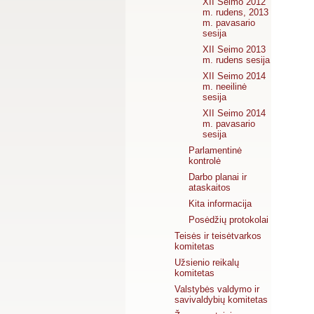
XII Seimo 2012
m. rudens, 2013
m. pavasario
sesija
XII Seimo 2013
m. rudens sesija
XII Seimo 2014
m. neeilinė
sesija
XII Seimo 2014
m. pavasario
sesija
Parlamentinė
kontrolė
Darbo planai ir
ataskaitos
Kita informacija
Posėdžių protokolai
Teisės ir teisėtvarkos
komitetas
Užsienio reikalų
komitetas
Valstybės valdymo ir
savivaldybių komitetas