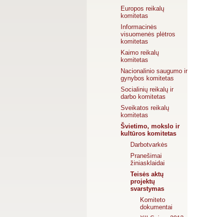
Europos reikalų
komitetas
Informacinės
visuomenės plėtros
komitetas
Kaimo reikalų
komitetas
Nacionalinio saugumo ir
gynybos komitetas
Socialinių reikalų ir
darbo komitetas
Sveikatos reikalų
komitetas
Švietimo, mokslo ir
kultūros komitetas
Darbotvarkės
Pranešimai
žiniasklaidai
Teisės aktų
projektų
svarstymas
Komiteto
dokumentai