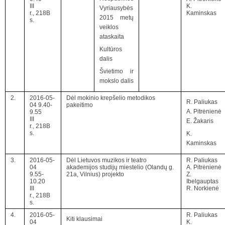
III
K.
Vyriausybės
r., 218B
Kaminskas
2015 metų
s.
veiklos
ataskaita
Kultūros
dalis
Švietimo ir
mokslo dalis
2.
2016-05-
Dėl mokinio krepšelio metodikos
R. Paliukas
04 9.40-
pakeitimo
A. Pitrėnienė
9.55
III
E. Žakaris
r., 218B
s.
K.
Kaminskas
3.
2016-05-
Dėl Lietuvos muzikos ir teatro
R. Paliukas
04
akademijos studijų miestelio (Olandų g.
A. Pitrėnienė
9.55-
21a, Vilnius) projekto
Z.
10.20
Ibelgauptas
III
R. Norkienė
r., 218B
s.
4.
2016-05-
R. Paliukas
Kiti klausimai
04
K.