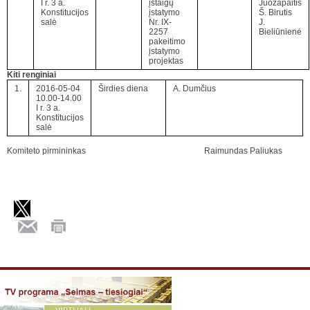
I r. 3 a.
įstaigų
Juozapaitis
Konstitucijos
įstatymo
Š. Birutis
salė
Nr. IX-
J.
2257
Bieliūnienė
pakeitimo
įstatymo
projektas
Kiti renginiai
1.
2016-05-04
Širdies diena
A. Dumčius
10.00-14.00
I r. 3 a.
Konstitucijos
salė
Komiteto pirmininkas Raimundas Paliukas