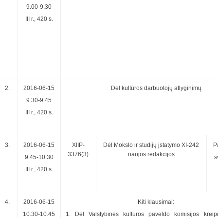
9.00-9.30
III r., 420 s.
2.
2016-06-15
Dėl kultūros darbuotojų atlyginimų
9.30-9.45
III r., 420 s.
3.
2016-06-15
XIIP-
Dėl Mokslo ir studijų įstatymo XI-242
P
3376(3)
naujos redakcijos
9.45-10.30
s
III r., 420 s.
4.
2016-06-15
Kiti klausimai:
10.30-10.45
1. Dėl Valstybinės kultūros paveldo komisijos kreip