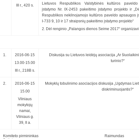
Lietuvos Respublikos Valstybinės kultūros paveldo
III r., 420 s.
įstatymo Nr. IX-2453 pakeitimo įstatymo projekto ir „D
Respublikos nekilnojamojo kultūros paveldo apsaugos į
I-733 9, 10 ir 17 straipsnių pakeitimo įstatymo projekto“
2. Dėl renginio „Palangos dienos Seime 2017“ organiza
1.
2016-06-15
Diskusija su Lietuvos leidėjų asociacija „Ar šiuolaik
turinio?“
13.00-15.00
III r., 218B s.
2.
2016-06-15
Mokyklų tobulinimo asociacijos diskusija „Ugdymas Lietu
diskriminuojantis?“
15.00
Vilniaus
mokytojų
namai,
Vilniaus g.
39, II a.
Komiteto pirmininkas Raimundas