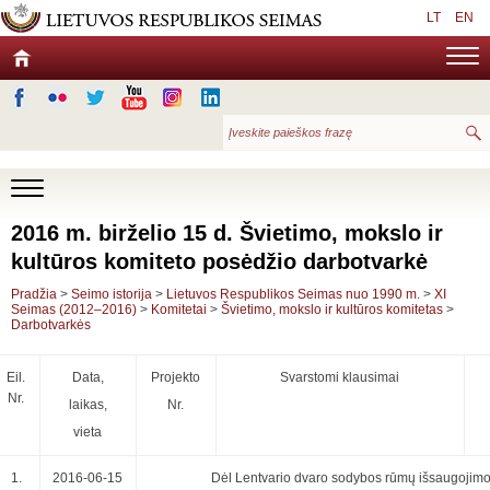
LT
EN
2016 m. birželio 15 d. Švietimo, mokslo ir
kultūros komiteto posėdžio darbotvarkė
Pradžia
>
Seimo istorija
>
Lietuvos Respublikos Seimas nuo 1990 m.
>
XI
Seimas (2012–2016)
>
Komitetai
>
Švietimo, mokslo ir kultūros komitetas
>
Darbotvarkės
Eil.
Data,
Projekto
Svarstomi klausimai
Nr.
laikas,
Nr.
vieta
1.
2016-06-15
Dėl Lentvario dvaro sodybos rūmų išsaugojim