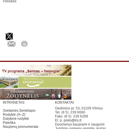
Paliukas
INTRANETAS
KONTAKTAI
Gedimino pr. 53, 01109 Vilnius
Svetainės žemėlapis
Tel. (8 5) 239 6060
Rodyklė (A–Z)
Faks. (8 5) 239 6289
Dalykinė rodyklė
El. p.
priim@lrs.lt
Paieška
Duomenys kaupiami ir saugomi
Naujienų prenumerata
Juridinių asmenų registre, kodas