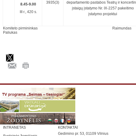
3935(3)
departamento pastabos Teatrų ir koncertin
8.45-9.00
įstaigų įstatymo Nr. IX-2257 pakeitimo
III r., 420 s.
įstatymo projektui
Komiteto pirmininkas Raimundas
Paliukas
INTRANETAS
KONTAKTAI
Gedimino pr. 53, 01109 Vilnius