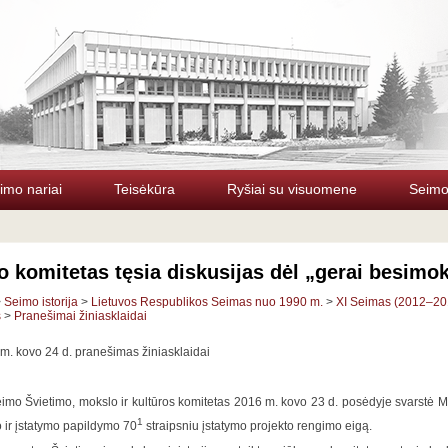
imo nariai
Teisėkūra
Ryšiai su visuomene
Seimo 
 komitetas tęsia diskusijas dėl „gerai besimo
>
Seimo istorija
>
Lietuvos Respublikos Seimas nuo 1990 m.
>
XI Seimas (2012–20
s
>
Pranešimai žiniasklaidai
m. kovo 24 d. pranešimas žiniasklaidai
imo Švietimo, mokslo ir kultūros komitetas 2016 m. kovo 23 d. posėdyje svarstė Mok
1
 ir įstatymo papildymo 70
straipsniu įstatymo projekto rengimo eigą.