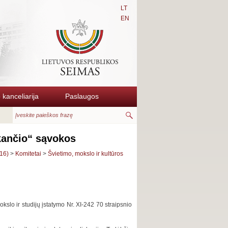
LT
EN
kanceliarija
Paslaugos
kančio“ sąvokos
16)
>
Komitetai
>
Švietimo, mokslo ir kultūros
slo ir studijų įstatymo Nr. XI-242 70 straipsnio