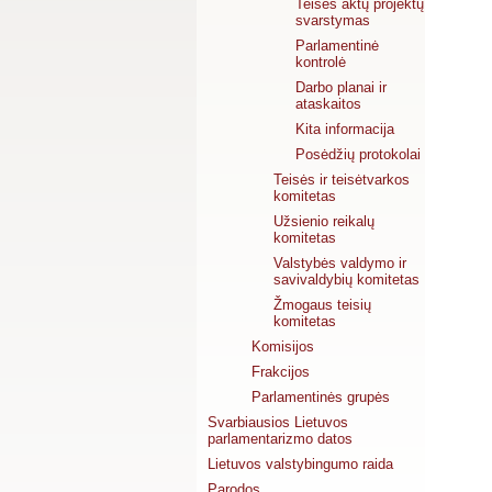
Teisės aktų projektų
svarstymas
Parlamentinė
kontrolė
Darbo planai ir
ataskaitos
Kita informacija
Posėdžių protokolai
Teisės ir teisėtvarkos
komitetas
Užsienio reikalų
komitetas
Valstybės valdymo ir
savivaldybių komitetas
Žmogaus teisių
komitetas
Komisijos
Frakcijos
Parlamentinės grupės
Svarbiausios Lietuvos
parlamentarizmo datos
Lietuvos valstybingumo raida
Parodos