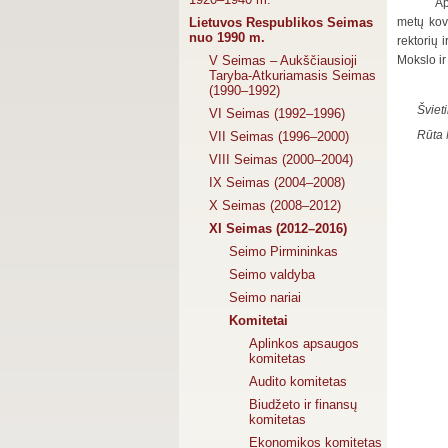
Ap
Lietuvos Respublikos Seimas
metų kovo
nuo 1990 m.
rektorių 
V Seimas – Aukščiausioji
Mokslo ir
Taryba-Atkuriamasis Seimas
(1990–1992)
Šviet
VI Seimas (1992–1996)
Rūta 
VII Seimas (1996–2000)
VIII Seimas (2000–2004)
IX Seimas (2004–2008)
X Seimas (2008–2012)
XI Seimas (2012–2016)
Seimo Pirmininkas
Seimo valdyba
Seimo nariai
Komitetai
Aplinkos apsaugos
komitetas
Audito komitetas
Biudžeto ir finansų
komitetas
Ekonomikos komitetas