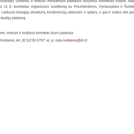
svarstęs Švietimo ir mokslo ministerijos pateiktus siūlymus komitetas nutarė, kad r
 31 d. komitetas organizuos susitikimą su Prezidentūros, Vyriausybės ir Švietim
ir Lietuvos kolegijų direktorių konferencijų atstovais ir aptars, o gal ir sutars dėl g
 studijų įstatymą.
imo, mokslo ir kultūros komiteto biuro patarėja
Norkienė, tel. (8 5)239 6787, el. p.
ruta.norkiene@lrs.lt