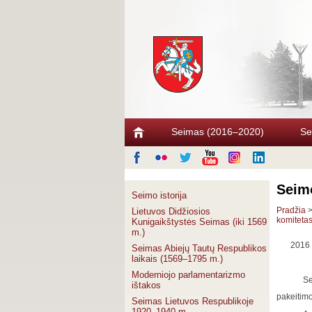
Seimas (2016–2020)
Se
Seimo
Seimo istorija
Pradžia
Lietuvos Didžiosios
komiteta
Kunigaikštystės Seimas (iki 1569
m.)
2016 
Seimas Abiejų Tautų Respublikos
laikais (1569–1795 m.)
Moderniojo parlamentarizmo
Se
ištakos
pakeitimo
Seimas Lietuvos Respublikoje
1920–1940 m.