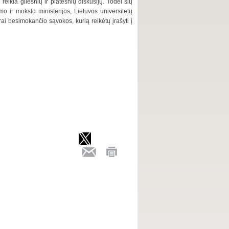
eikia gilesnių ir platesnių diskusijų. Todėl šių
o ir mokslo ministerijos, Lietuvos universitetų
erai besimokančio sąvokos, kurią reikėtų įrašyti į