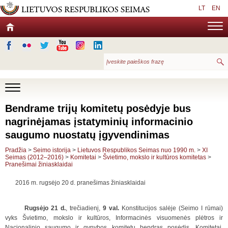
LT
EN
Bendrame trijų komitetų posėdyje bus
nagrinėjamas įstatyminių informacinio
saugumo nuostatų įgyvendinimas
Pradžia
>
Seimo istorija
>
Lietuvos Respublikos Seimas nuo 1990 m.
>
XI
Seimas (2012–2016)
>
Komitetai
>
Švietimo, mokslo ir kultūros komitetas
>
Pranešimai žiniasklaidai
2016 m. rugsėjo 20 d. pranešimas žiniasklaidai
Rugsėjo 21 d.
, trečiadienį,
9 val.
Konstitucijos salėje (Seimo I rūmai)
vyks Švietimo, mokslo ir kultūros, Informacinės visuomenės plėtros ir
Nacionalinio saugumo ir gynybos komitetų bendras posėdis. Komitetai,