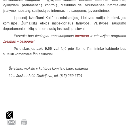
vykdydami parlamentinę kontrolę, diskutuos dėl Visuomenės informavimo
įstatymo nuostatų, susijusių su informaciniu saugumu, įgyvendinimo.
Į posėdį kviečiami Kultūros ministerijos, Lietuvos radijo ir televizijos
komisijos, Žurnalistų etikos inspektoriaus tarnybos, Valstybės saugumo
departamento ir kitų suinteresuotų institucijų atstovai.
Posėdis bus tiesiogiai transliuojamas
internetu
ir televizijos programa
„Seimas – tiesiogiai“
Po diskusijos
apie 9.55 val
. fojė prie Seimo Pirmininko kabineto bus
suteikti komentarai žiniasklaidai.
Švietimo, mokslo ir kultūros komiteto biuro patarėja
Lina Joskaudaitė-Dmitrijeva, tel. (8 5) 239 6791