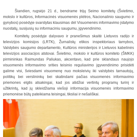
Šiandien, rugsėjo 21 d., bendrame trijų Seimo komitetų (Švietimo,
mokslo ir kultūros, Informacinės visuomenės plėtros, Nacionalinio saugumo ir
gynybos) posėdyje svarstytas klausimas dėl Visuomenės informavimo įstatymo
nuostatų, susijusių su informaciniu saugumu, įgyvendinimo.
Komitetų posėdyje dalyvavo ir pranešimus skaitė Lietuvos radijo ir
televizijos komisijos (LRTK), Žurnalistų etikos inspektoriaus tarnybos,
Valstybės saugumo departamento, Kultūros ministerijos ir Lietuvos kabelinės
televizijos asociacijos atstovai. Švietimo, mokslo ir kultūros komiteto (ŠMKK)
pirmininkas Raimundas Paliukas, akcentavo, kad prie sklandaus naujojo
visuomenės informavimo srities teisinio reguliavimo įgyvendinimo prisidėti
galime visi, šviesdami visuomenę nuo moksleivių iki valstybės tarnautojų,
politikų bei verslininkų bei skatindami pačias visuomenės informavimo
priemones elgtis atsakingai, kad jos atidžiai vertintų programų turinį ir
užtikrintų, kad jų skleidžiama viešoji informacija visuomenės informavimo
priemonėse būtų pateikiama teisingai, tiksliai ir nešališkai.