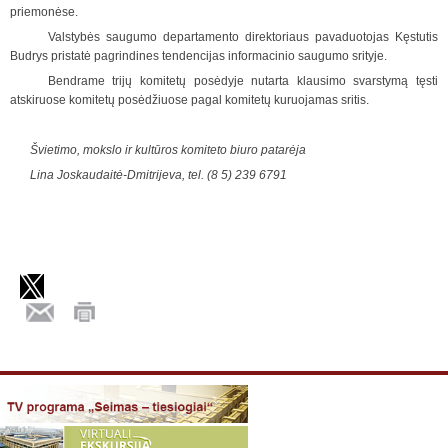
priemonėse.
Valstybės saugumo departamento direktoriaus pavaduotojas Kęstutis
Budrys pristatė pagrindines tendencijas informacinio saugumo srityje.
Bendrame trijų komitetų posėdyje nutarta klausimo svarstymą tęsti
atskiruose komitetų posėdžiuose pagal komitetų kuruojamas sritis.
Švietimo, mokslo ir kultūros komiteto biuro patarėja
Lina Joskaudaitė-Dmitrijeva, tel. (8 5) 239 6791