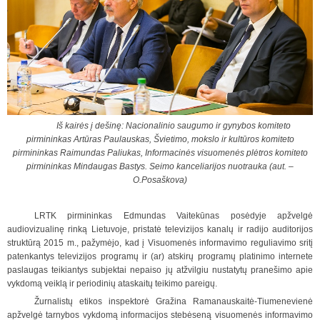
Iš kairės į dešinę: Nacionalinio saugumo ir gynybos komiteto
pirmininkas Artūras Paulauskas, Švietimo, mokslo ir kultūros komiteto
pirmininkas Raimundas Paliukas, Informacinės visuomenės plėtros komiteto
pirmininkas Mindaugas Bastys. Seimo kanceliarijos nuotrauka (aut. –
O.Posaškova)
LRTK pirmininkas Edmundas Vaitekūnas posėdyje apžvelgė
audiovizualinę rinką Lietuvoje, pristatė televizijos kanalų ir radijo auditorijos
struktūrą 2015 m., pažymėjo, kad į Visuomenės informavimo reguliavimo sritį
patenkantys televizijos programų ir (ar) atskirų programų platinimo internete
paslaugas teikiantys subjektai nepaiso jų atžvilgiu nustatytų pranešimo apie
vykdomą veiklą ir periodinių ataskaitų teikimo pareigų.
Žurnalistų etikos inspektorė Gražina Ramanauskaitė-Tiumenevienė
apžvelgė tarnybos vykdomą informacijos stebėseną visuomenės informavimo