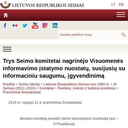
LT
EN
Trys Seimo komitetai nagrinėjo Visuomenės
informavimo įstatymo nuostatų, susijusių su
informaciniu saugumu, įgyvendinimą
Pradžia
>
Seimo istorija
>
Lietuvos Respublikos Seimas nuo 1990 m.
>
XI
Seimas (2012–2016)
>
Komitetai
>
Švietimo, mokslo ir kultūros komitetas
>
Pranešimai žiniasklaidai
2016 m. rugsėjo 21 d. pranešimas žiniasklaidai
Bendras komitetų posėdis.Seimo kanceliarijos nuotrauka (aut. –
O.Posaškova)