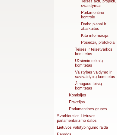
Teisės aktų projektų
svarstymas
Parlamentinė
kontrolė
Darbo planai ir
ataskaitos
Kita informacija
Posėdžių protokolai
Teisės ir teisėtvarkos
komitetas
Užsienio reikalų
komitetas
Valstybės valdymo ir
savivaldybių komitetas
Žmogaus teisių
komitetas
Komisijos
Frakcijos
Parlamentinės grupės
Svarbiausios Lietuvos
parlamentarizmo datos
Lietuvos valstybingumo raida
Parodos