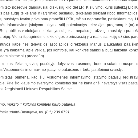
miteto posėdyje daugiausiai diskusijų kilo dėl LRTK siūlymo, kuris suteiktų LRT
s paslaugų teikėjams ir (ar) tinklo paslaugų teikėjams siekiant riboti informacijos,
tų nustatyta tvarka privaloma pranešti LRTK, tačiau nepranešta, pasiekiamumą. L
ės informavimo įstatymo taikymo sritį patenkantys televizijos programų ir (ar) 
Respublikos vartotojams teikiantys subjektai nepaiso jų atžvilgiu nustatytų prane
areigų. Viena iš pagrindinių tokio elgesio priežasčių yra realių sankcijų už šios 
etuvos kabelinės televizijos asociacijos direktorius Marius Daukantas paaiški
 o yra kalbama apie veiklą, jos kontrolę, kai konkreti sankcija būtų taikoma konkr
 administracinių procedūrų.
mitetas, išklausęs visų posėdyje dalyvavusių asmenų, bendru sutarimu nusprendė pr
 Visuomenės informavimo įstatymo pataisoms ir teikti jas Seimui svarstyti.
mitetas primena, kad šių Visuomenės informavimo įstatymo pataisų registrav
je. Prie šio klausimo svarstymo komitetas dar ne kartą grįš ir svarstys visas pasta
s užregistruoti Lietuvos Respublikos Seime.
imo, mokslo ir kultūros komiteto biuro patarėja
Joskaudaitė-Dmitrijeva, tel. (8 5) 239 6791