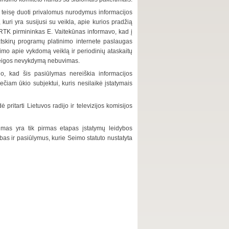
K teisę duoti privalomus nurodymus informacijos
 kuri yra susijusi su veikla, apie kurios pradžią
RTK pirmininkas E. Vaitekūnas informavo, kad į
atskirų programų platinimo internete paslaugas
šimo apie vykdomą veiklą ir periodinių ataskaitų
pareigos nevykdymą nebuvimas.
no, kad šis pasiūlymas nereiškia informacijos
ečiam ūkio subjektui, kuris nesilaikė įstatymais
itarti Lietuvos radijo ir televizijos komisijos
imas yra tik pirmas etapas įstatymų leidybos
bas ir pasiūlymus, kurie Seimo statuto nustatyta