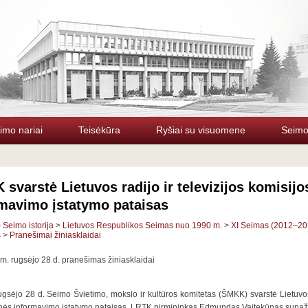
imo nariai
Teisėkūra
Ryšiai su visuomene
Seimo 
svarstė Lietuvos radijo ir televizijos komisi
rmavimo įstatymo pataisas
>
Seimo istorija
>
Lietuvos Respublikos Seimas nuo 1990 m.
>
XI Seimas (2012–20
s
>
Pranešimai žiniasklaidai
m. rugsėjo 28 d. pranešimas žiniasklaidai
gsėjo 28 d. Seimo Švietimo, mokslo ir kultūros komitetas (ŠMKK) svarstė Lietuvos 
ės informavimo įstatymo pataisas. LRTK pirmininkas Edmundas Vaitekūnas supažin