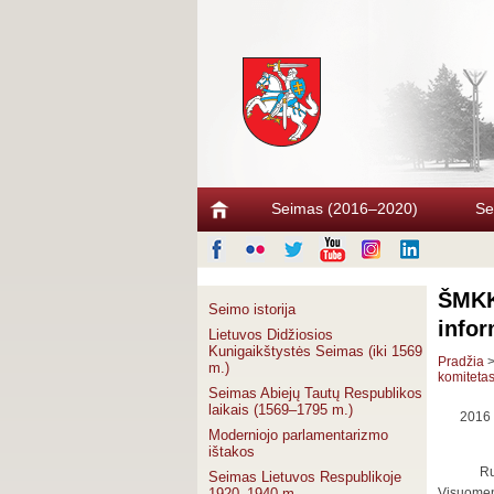
Seimas (2016–2020)
Se
ŠMKK 
Seimo istorija
info
Lietuvos Didžiosios
Kunigaikštystės Seimas (iki 1569
Pradžia
m.)
komiteta
Seimas Abiejų Tautų Respublikos
laikais (1569–1795 m.)
2016 
Moderniojo parlamentarizmo
ištakos
Ru
Seimas Lietuvos Respublikoje
1920–1940 m.
Visuomen