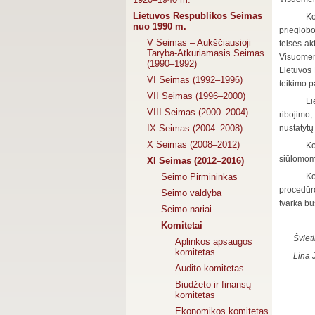
Lietuvos Respublikos Seimas
Ko
nuo 1990 m.
prieglobo
V Seimas – Aukščiausioji
teisės ak
Taryba-Atkuriamasis Seimas
Visuomen
(1990–1992)
Lietuvos 
VI Seimas (1992–1996)
teikimo p
VII Seimas (1996–2000)
Li
VIII Seimas (2000–2004)
ribojimo,
IX Seimas (2004–2008)
nustatytų
X Seimas (2008–2012)
Ko
siūlomoms
XI Seimas (2012–2016)
Seimo Pirmininkas
Ko
procedūro
Seimo valdyba
tvarka bu
Seimo nariai
Komitetai
Šviet
Aplinkos apsaugos
komitetas
Lina 
Audito komitetas
Biudžeto ir finansų
komitetas
Ekonomikos komitetas