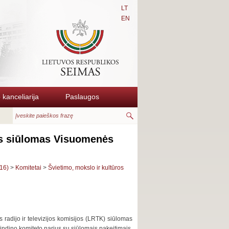
LT
EN
kanceliarija
Paslaugos
jos siūlomas Visuomenės
16)
>
Komitetai
>
Švietimo, mokslo ir kultūros
radijo ir televizijos komisijos (LRTK) siūlomas
dino komiteto narius su siūlomais pakeitimais.