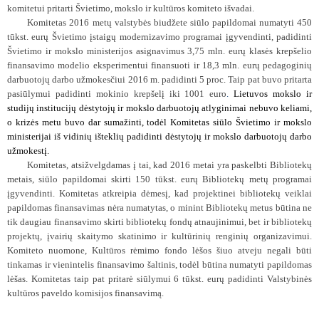
komitetui pritarti Švietimo, mokslo ir kultūros komiteto išvadai.
Komitetas 2016 metų valstybės biudžete siūlo papildomai numatyti 450
tūkst. eurų Švietimo įstaigų modernizavimo programai įgyvendinti, padidinti
Švietimo ir mokslo ministerijos asignavimus 3,75 mln. eurų klasės krepšelio
finansavimo modelio eksperimentui finansuoti ir 18,3 mln. eurų pedagoginių
darbuotojų darbo užmokesčiui 2016 m. padidinti 5 proc. Taip pat buvo pritarta
pasiūlymui padidinti mokinio krepšelį iki 1001 euro
.
Lietuvos mokslo ir
studijų institucijų dėstytojų ir mokslo darbuotojų atlyginimai nebuvo keliami,
o krizės metu buvo dar sumažinti, todėl Komitetas siūlo Švietimo ir mokslo
ministerijai iš vidinių išteklių padidinti dėstytojų ir mokslo darbuotojų darbo
užmokestį.
Komitetas, atsižvelgdamas į tai, kad 2016 metai yra paskelbti Bibliotekų
metais, siūlo papildomai skirti 150 tūkst. eurų Bibliotekų metų programai
įgyvendinti. Komitetas atkreipia dėmesį, kad projektinei bibliotekų veiklai
papildomas finansavimas nėra numatytas, o minint Bibliotekų metus būtina ne
tik daugiau finansavimo skirti bibliotekų fondų atnaujinimui, bet ir bibliotekų
projektų, įvairių skaitymo skatinimo ir kultūrinių renginių organizavimui.
Komiteto nuomone, Kultūros rėmimo fondo lėšos šiuo atveju negali būti
tinkamas ir vienintelis finansavimo šaltinis, todėl būtina numatyti papildomas
lėšas. Komitetas taip pat pritarė siūlymui 6 tūkst. eurų padidinti Valstybinės
kultūros paveldo komisijos finansavimą.