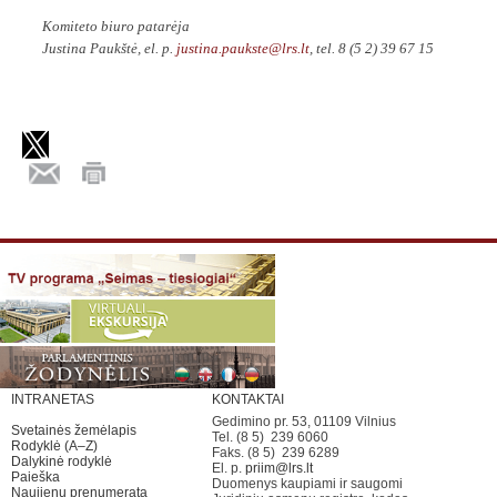
Komiteto biuro patarėja
Justina Paukštė, el. p.
justina.paukste@lrs.lt
, tel. 8 (5 2) 39 67 15
INTRANETAS
KONTAKTAI
Gedimino pr. 53, 01109 Vilnius
Svetainės žemėlapis
Tel. (8 5) 239 6060
Rodyklė (A–Z)
Faks. (8 5) 239 6289
Dalykinė rodyklė
El. p.
priim@lrs.lt
Paieška
Duomenys kaupiami ir saugomi
Naujienų prenumerata