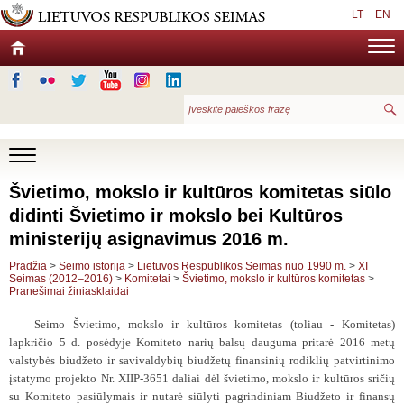
LT
EN
Švietimo, mokslo ir kultūros komitetas siūlo
didinti Švietimo ir mokslo bei Kultūros
ministerijų asignavimus 2016 m.
Pradžia
>
Seimo istorija
>
Lietuvos Respublikos Seimas nuo 1990 m.
>
XI
Seimas (2012–2016)
>
Komitetai
>
Švietimo, mokslo ir kultūros komitetas
>
Pranešimai žiniasklaidai
Seimo Švietimo, mokslo ir kultūros komitetas (toliau - Komitetas)
lapkričio 5 d. posėdyje Komiteto narių balsų dauguma pritarė
2016 metų
valstybės biudžeto ir savivaldybių biudžetų finansinių rodiklių patvirtinimo
įstatymo projekto Nr. XIIP-3651 daliai
dėl švietimo, mokslo ir kultūros sričių
su Komiteto pasiūlymais ir nutarė siūlyti pagrindiniam Biudžeto ir finansų