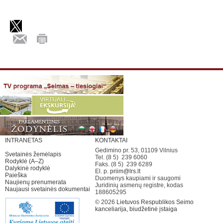
INTRANETAS
KONTAKTAI
Gedimino pr. 53, 01109 Vilnius
Svetainės žemėlapis
Tel. (8 5) 239 6060
Rodyklė (A–Z)
Faks. (8 5) 239 6289
Dalykinė rodyklė
El. p.
priim@lrs.lt
Paieška
Duomenys kaupiami ir saugomi
Naujienų prenumerata
Juridinių asmenų registre, kodas
Naujausi svetainės dokumentai
188605295
© 2026
Lietuvos Respublikos Seimo
kanceliarija, biudžetinė įstaiga